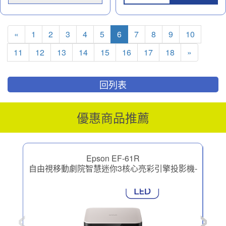
«
1
2
3
4
5
6
7
8
9
10
11
12
13
14
15
16
17
18
»
回列表
優惠商品推薦
Epson EF-61R
自由視移動劇院智慧迷你3核心亮彩引擎投影機-
自由
圓舞粉
‹
›