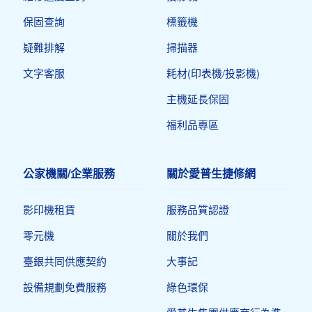
保固查詢
標籤機
疑難排解
掃描器
文字客服
耗材(印表機/投影機)
主機延長保固
福利品專區
公家機關/企業服務
關於愛普生捷修網
影印機租賃
服務品質認證
零元機
關於我們
臺銀共同供應契約
大事記
設備規劃免費服務
綠色環保