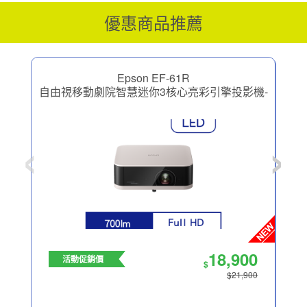
優惠商品推薦
Epson EF-61R
自由視移動劇院智慧迷你3核心亮彩引擎投影機-
自由
圓舞粉
‹
›
18,900
活動促銷價
$
$21,900