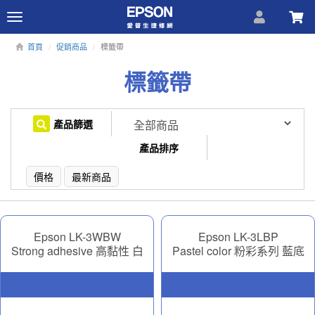
Toggle
navigation
首頁
促銷商品
標籤帶
標籤帶
產品篩選
產品排序
價格
最新商品
Epson LK-3WBW
Epson LK-3LBP
Strong adhesive 高黏性 白
Pastel color 粉彩系列 藍底
底黑字 9mm
黑字 9mm