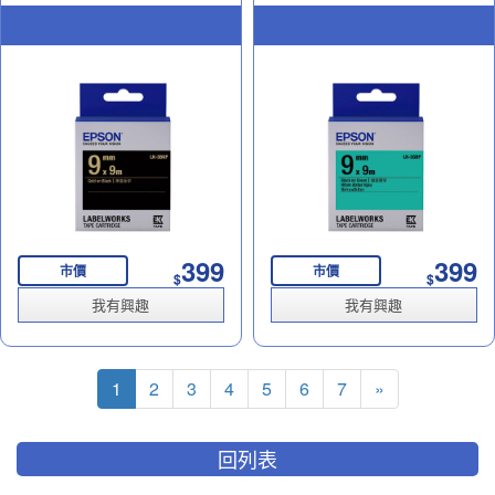
399
399
市價
市價
$
$
我有興趣
我有興趣
1
2
3
4
5
6
7
»
回列表