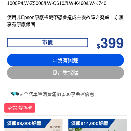
1000P/LW-Z5000/LW-C610//LW-K460/LW-K740
使用非Epson原廠標籤帶恐會造成主機故障之疑慮，亦無
享有原廠保固
399
市價
$
我有興趣
企業採購
※ 全館單筆消費滿$1,500享免運優惠
全館滿額禮