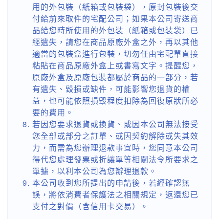
用的外包裝（紙箱或包裝袋），原封包裝後交
付給前來取件的宅配公司；如果本公司寄送商
品給您時所使用的外包裝（紙箱或包裝袋）已
經遺失，請您在商品原廠外盒之外，再以其他
適當的包裝盒進行包裝，切勿任由宅配單直接
粘貼在商品原廠外盒上或書寫文字。提醒您，
原廠外盒及原廠包裝都屬於商品的一部分，若
有遺失、毀損或缺件，可能影響您退貨的權
益，也可能依照損毀程度扣除為回復原狀所必
要的費用。
若因您要求退貨或換貨、或因本公司無法接受
您全部或部分之訂單、或因契約解除或失其效
力，而需為您辦理退款事宜時，您同意本公司
得代您處理發票或折讓單等相關法令所要求之
單據，以利本公司為您辦理退款。
本公司收到您所提出的申請後，若經確認無
誤，將依消費者保護法之相關規定，返還您已
支付之對價（含信用卡交易）。