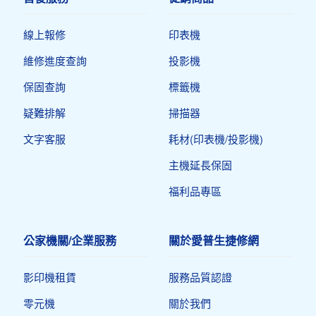
線上報修
印表機​
維修進度查詢
投影機
保固查詢
標籤機
疑難排解
掃描器
文字客服
耗材(印表機/投影機)
主機延長保固
福利品專區
公家機關/企業服務
關於愛普生捷修網
影印機租賃
服務品質認證
零元機
關於我們