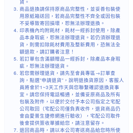
貨。
商品退換請保持原商品完整性，並妥善包裝使
用原紙箱送回，若商品完整性不齊全或因包裝
不妥導致寄回損壞，恕無法辦理退換。
印表機內均附耗材，耗材一經拆封使用，除產
品本身瑕疵，恕無法辦理退貨。若仍須辦理退
貨，則需扣除耗材費用及整新費用，恐無法全
額退款，請訂購者注意！
若訂單包含滿額贈品一經拆封，除產品本身瑕
疵，恕無法辦理退貨。
若您需辦理退貨，請先至會員專區→訂單查
詢，點選”申請退貨”，說明退換貨原因，客服人
員將會於1~3天工作天與您聯繫確認退換貨事
宜。請您保持電話暢通，並備妥原商品及所有
包裝及附件，以便於交付予本公司指定之宅配
公司取回（宅配公司僅負責收件，退貨商品仍
會由愛普生捷修網進行驗收），宅配公司取件
後會提供簽收單據給您，請注意留存。
退回商品時，請以本公司寄送商品給您時所使