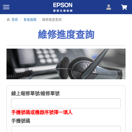
Toggle
navigation
首頁
售後服務
維修進度查詢
維修進度查詢
線上報修單號/維修單號
手機號碼或機器序號擇一填入
手機號碼