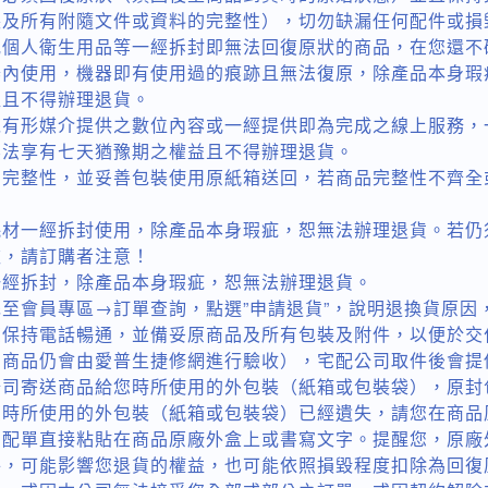
裝及所有附隨文件或資料的完整性），切勿缺漏任何配件或損
或個人衛生用品等一經拆封即無法回復原狀的商品，在您還不
器內使用，機器即有使用過的痕跡且無法復原，除產品本身瑕
益且不得辦理退貨。
以有形媒介提供之數位內容或一經提供即為完成之線上服務，
無法享有七天猶豫期之權益且不得辦理退貨。
品完整性，並妥善包裝使用原紙箱送回，若商品完整性不齊全
耗材一經拆封使用，除產品本身瑕疵，恕無法辦理退貨。若仍
款，請訂購者注意！
一經拆封，除產品本身瑕疵，恕無法辦理退貨。
至會員專區→訂單查詢，點選”申請退貨”，說明退換貨原因
您保持電話暢通，並備妥原商品及所有包裝及附件，以便於交
貨商品仍會由愛普生捷修網進行驗收），宅配公司取件後會提
公司寄送商品給您時所使用的外包裝（紙箱或包裝袋），原封
您時所使用的外包裝（紙箱或包裝袋）已經遺失，請您在商品
宅配單直接粘貼在商品原廠外盒上或書寫文字。提醒您，原廠
件，可能影響您退貨的權益，也可能依照損毀程度扣除為回復