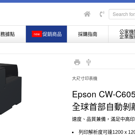
公家機
服務據點
促銷商品
採購指南
new
企業服
大尺寸印表機
Epson CW-C60
全球首部自動剝
速度、品質兼備，滿足中高印
列印解析度可達1200 x 1