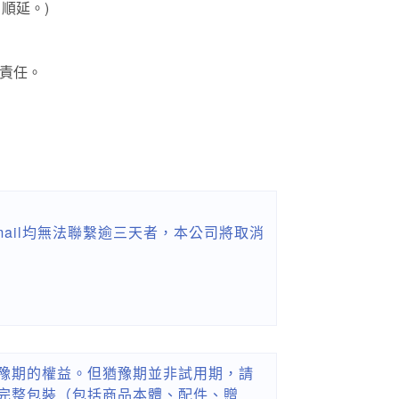
順延。)
責任。
ail均無法聯繫逾三天者，本公司將取消
豫期的權益。但猶豫期並非試用期，請
完整包裝（包括商品本體、配件、贈