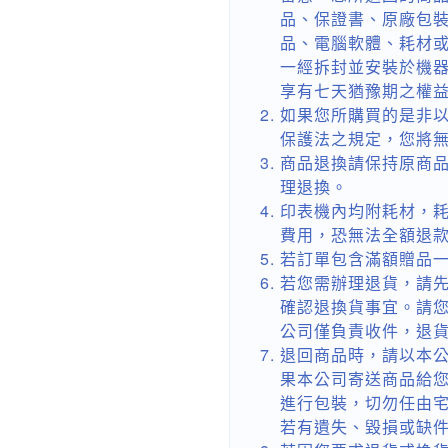
品、保證書、原廠包
品、電腦軟體、耗材
一經拆封並安裝於機
享有七天猶豫期之權
如果您所購買的是非
保護法之規定，您將
商品退換請保持原商
理退換。
印表機內均附耗材，
費用，恐無法全額退
若訂單包含滿額贈品
若您需辦理退貨，請先
確認退換貨事宜。請
公司僅負責收件，退
退回商品時，請以本
果本公司寄送商品給
進行包裝，切勿任由
若有遺失、毀損或缺