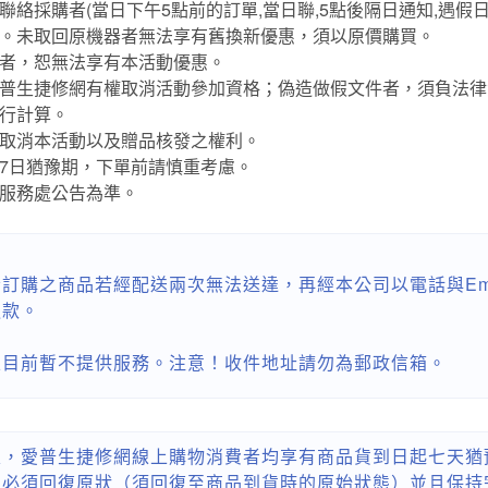
絡採購者(當日下午5點前的訂單,當日聯,5點後隔日通知,遇假日
。未取回原機器者無法享有舊換新優惠，須以原價購買。
者，恕無法享有本活動優惠。
普生捷修網有權取消活動參加資格；偽造做假文件者，須負法律
行計算。
取消本活動以及贈品核發之權利。
7日猶豫期，下單前請慎重考慮。
服務處公告為準。
訂購之商品若經配送兩次無法送達，再經本公司以電話與Em
退款。
區目前暫不提供服務。注意！收件地址請勿為郵政信箱。
定，愛普生捷修網線上購物消費者均享有商品貨到日起七天猶
品必須回復原狀（須回復至商品到貨時的原始狀態）並且保持