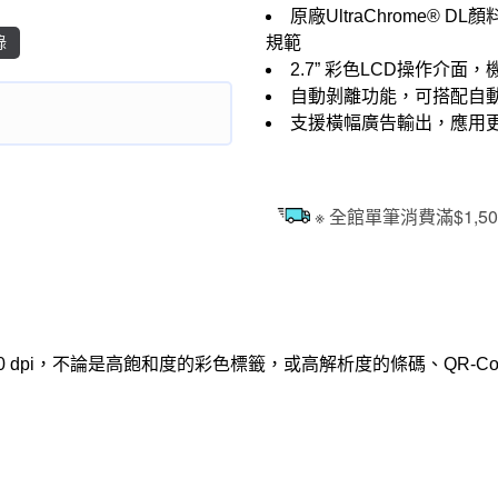
原廠UltraChrome® 
錄
規範
2.7” 彩色LCD操作介
自動剝離功能，可搭配自
支援橫幅廣告輸出，應用
※ 全館單筆消費滿$1,
200 dpi，不論是高飽和度的彩色標籤，或高解析度的條碼、QR