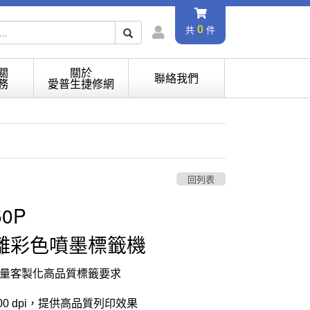
0
共
件
關
關於
聯絡我們
務
愛普生捷修網
回列表
50P
離彩色噴墨標籤機
量客製化高品質標籤要求
200 dpi，提供高品質列印效果