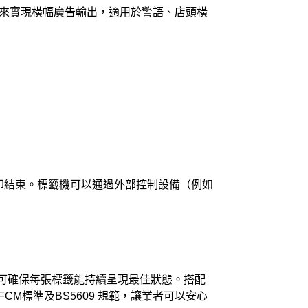
來實現橫幅廣告輸出，適用於警語、店頭橫
/ 列印結束。標籤機可以通過外部控制設備（例如
時間，可確保每張標籤能持續呈現最佳狀態。搭配
CM標準及BS5609 規範，讓業者可以安心