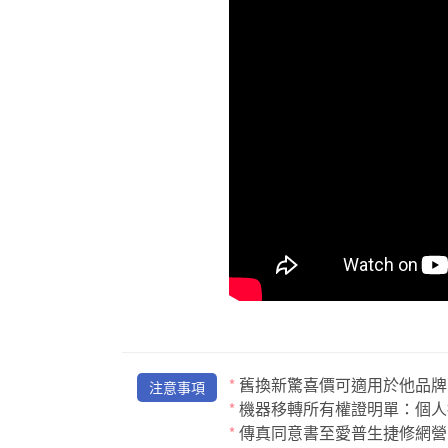
*
舊換新驚喜價可適用於他品牌
注意事項
*
機器移轉所有權證明單：個人
*
傳真同意書至愛普生捷修網營業服