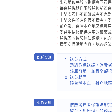
*
出貨單位將於收到傳真同意書聯
*
每台舊機器僅限於舊換新乙台
*
申請表資料不正確或者不完整
*
申請文件若有造假不實者，愛
*
離島及非台灣本島地區運費另
*
愛普生捷修網保有更改細節或
*
舊機回收後恕無法退還，包含
*
實際商品活動內容，以各營業
配送資訊
送貨方式：
透過貨運送達。消費者
該筆訂單，並且全額
送貨範圍：
限台灣本島，離島地
退貨需知
依照消費者保護法規
留意，您所退回的商