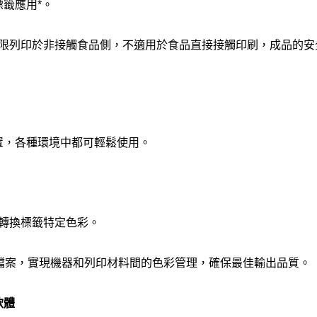
籤應用*。
列」墨水僅限列印於非接觸食品側，不適用於食品直接接觸印刷，成品
置，各種環境中都可輕鬆使用。
可轉換標籤特定色彩。
立ICC校色檔案，實現機器和列印材料間的色彩管理，確保最佳輸出品質。
軟體