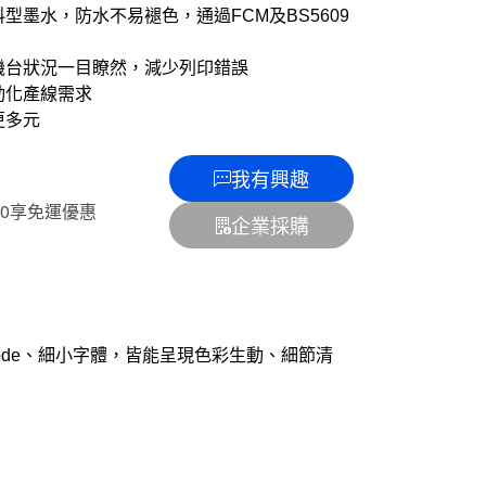
DL顏料型墨水，防水不易褪色，通過FCM及BS5609
面，機台狀況一目瞭然，減少列印錯誤
動化產線需求
更多元
我有興趣
500享免運優惠
企業採購
-Code、細小字體，皆能呈現色彩生動、細節清