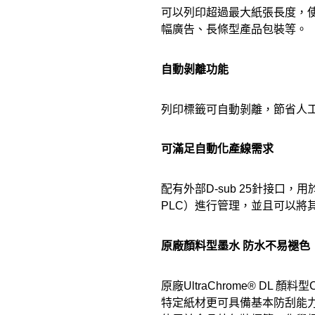
可以列印超過最大紙張長度，
幅廣告、長條型產品包裝等。
自動剝離功能
列印標籤可自動剝離，節省人
可滿足自動化產線需求
配有外部D-sub 25針接口
PLC）進行管理，並且可以將
原廠顏料型墨水 防水不易褪色
原廠UltraChrome® 
特定紙材更可具備基本防刮能力。