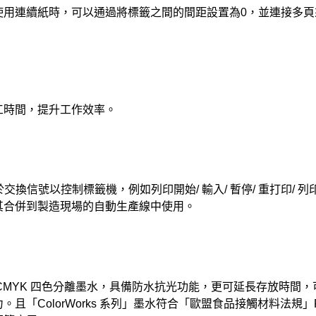
使用連續紙時，可以通過將標籤之間的間距設置為0，並連接多頁
工時間，提升工作效率。
，用於交換信號以控制標籤機，例如列印開始/ 輸入/ 暫停/ 重打印
其合併到製造現場的自動生產線中使用。
DL 顏料型CMYK 四色分離墨水，具備防水抗光功能，更可延長存放
且「ColorWorks 系列」墨水符合「歐盟食品接觸材料法規」F