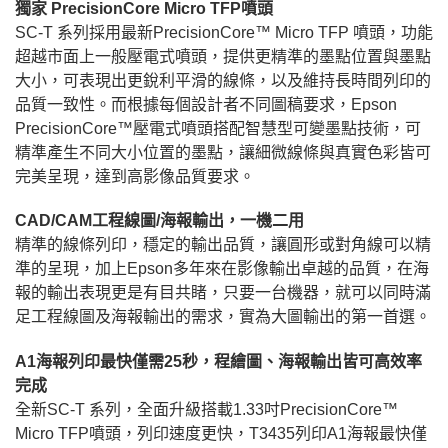
獨家 PrecisionCore Micro TFP噴頭
SC-T 系列採用最新PrecisionCore™ Micro TFP 噴頭，功能
超越市面上一般壓電式噴頭，提供更精準的墨點位置與墨點
大小，可表現出更銳利平滑的線條，以及維持長時間列印的
品質一致性。而根據每個設計者不同圖稿要求，Epson
PrecisionCore™壓電式噴頭搭配智慧型可變墨點技術，可
精準產生不同大小位置的墨點，讓細微線條與真實色彩皆可
完美呈現，達到高影像品質要求。
CAD/CAM工程線圖/海報輸出，一機二用
精準的線條列印，穩定的輸出品質，讓圓形或對角線可以精
準的呈現，加上Epson多年來在影像輸出卓越的品質，在海
報的輸出表現更是有目共睹，只要一台機器，就可以同時滿
足工程線圖及海報輸出的需求，實為大圖輸出的第一首選。
A1海報列印最快僅需25秒，程繪圖、海報輸出皆可高效率
完成
全新SC-T 系列，全面升級搭載1.33吋PrecisionCore™
Micro TFP噴頭，列印速度更快，T3435列印A1海報最快僅