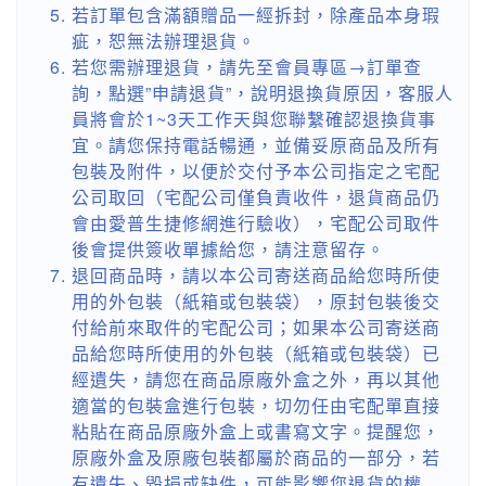
若訂單包含滿額贈品一經拆封，除產品本身瑕
疵，恕無法辦理退貨。
若您需辦理退貨，請先至會員專區→訂單查
詢，點選”申請退貨”，說明退換貨原因，客服人
員將會於1~3天工作天與您聯繫確認退換貨事
宜。請您保持電話暢通，並備妥原商品及所有
包裝及附件，以便於交付予本公司指定之宅配
公司取回（宅配公司僅負責收件，退貨商品仍
會由愛普生捷修網進行驗收），宅配公司取件
後會提供簽收單據給您，請注意留存。
退回商品時，請以本公司寄送商品給您時所使
用的外包裝（紙箱或包裝袋），原封包裝後交
付給前來取件的宅配公司；如果本公司寄送商
品給您時所使用的外包裝（紙箱或包裝袋）已
經遺失，請您在商品原廠外盒之外，再以其他
適當的包裝盒進行包裝，切勿任由宅配單直接
粘貼在商品原廠外盒上或書寫文字。提醒您，
原廠外盒及原廠包裝都屬於商品的一部分，若
有遺失、毀損或缺件，可能影響您退貨的權