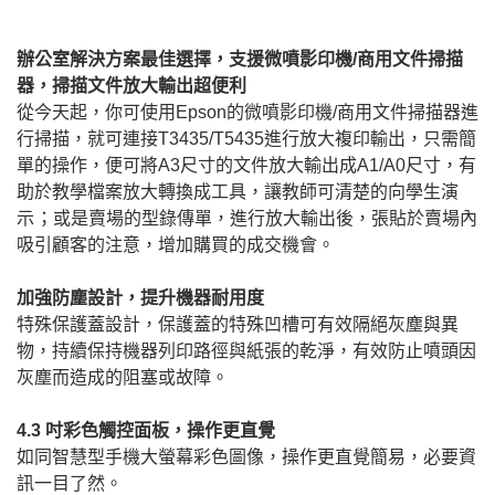
辦公室解決方案最佳選擇，支援微噴影印機/商用文件掃描
器，掃描文件放大輸出超便利
從今天起，你可使用Epson的微噴影印機/商用文件掃描器進
行掃描，就可連接T3435/T5435進行放大複印輸出，只需簡
單的操作，便可將A3尺寸的文件放大輸出成A1/A0尺寸，有
助於教學檔案放大轉換成工具，讓教師可清楚的向學生演
示 ；或是賣場的型錄傳單，進行放大輸出後，張貼於賣場內
吸引顧客的注意，增加購買的成交機會。
加強防塵設計，提升機器耐用度
特殊保護蓋設計，保護蓋的特殊凹槽可有效隔絕灰塵與異
物，持續保持機器列印路徑與紙張的乾淨，有效防止噴頭因
灰塵而造成的阻塞或故障。
4.3 吋彩色觸控面板，操作更直覺
如同智慧型手機大螢幕彩色圖像，操作更直覺簡易，必要資
訊一目了然。