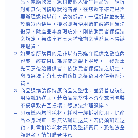
品、電腦軟體、耗材或個人衛生用品等一經拆
封即無法回復原狀的商品，在您還不確定是否
要辦理退貨以前，請勿拆封，一經拆封並安裝
於機器內使用，機器即有使用過的痕跡且無法
復原，除產品本身瑕疵外，則依消費者保護法
之規定，無法享有七天猶豫期之權益且不得辦
理退貨。
如果您所購買的是非以有形媒介提供之數位內
容或一經提供即為完成之線上服務，一經您事
先同意後始提供者，依消費者保護法之規定，
您將無法享有七天猶豫期之權益且不得辦理退
貨。
商品退換請保持原商品完整性，並妥善包裝使
用原紙箱送回，若商品完整性不齊全或因包裝
不妥導致寄回損壞，恕無法辦理退換。
印表機內均附耗材，耗材一經拆封使用，除產
品本身瑕疵，恕無法辦理退貨。若仍須辦理退
貨，則需扣除耗材費用及整新費用，恐無法全
額退款，請訂購者注意！