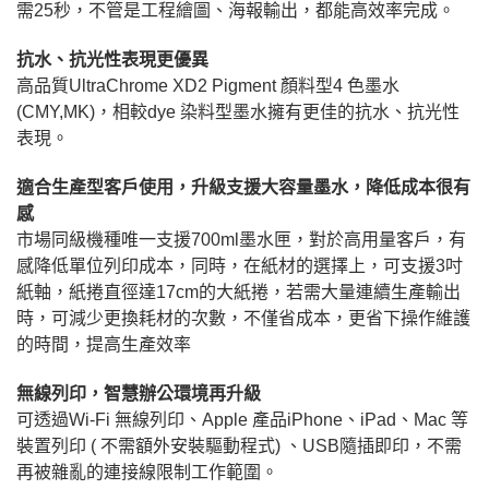
需25秒，不管是工程繪圖、海報輸出，都能高效率完成。
抗水、抗光性表現更優異
高品質UltraChrome XD2 Pigment 顏料型4 色墨水
(CMY,MK)，相較dye 染料型墨水擁有更佳的抗水、抗光性
表現。
適合生產型客戶使用，升級支援大容量墨水，降低成本很有
感
市場同級機種唯一支援700ml墨水匣，對於高用量客戶，有
感降低單位列印成本，同時，在紙材的選擇上，可支援3吋
紙軸，紙捲直徑達17cm的大紙捲，若需大量連續生產輸出
時，可減少更換耗材的次數，不僅省成本，更省下操作維護
的時間，提高生產效率
無線列印，智慧辦公環境再升級
可透過Wi-Fi 無線列印、Apple 產品iPhone、iPad、Mac 等
裝置列印 ( 不需額外安裝驅動程式) 、USB隨插即印，不需
再被雜亂的連接線限制工作範圍。