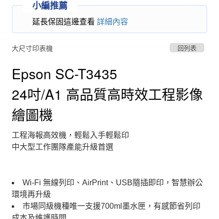
小編推薦
延長保固這邊查看
詳細內容
大尺寸印表機
回列表
Epson SC-T3435
24吋/A1 高品質高時效工程影像
繪圖機
工程海報高效機，輕鬆入手輕鬆印
中大型工作團隊產能升級首選
Wi-Fi 無線列印、AirPrint、USB隨插即印，智慧辦公
環境再升級
市場同級機種唯一支援700ml墨水匣，有感節省列印
成本及維護時間