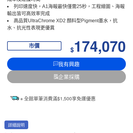
列印速度快，A1海報最快僅需25秒，工程繪圖、海報
輸出皆可高效率完成
高品質UltraChrome XD2 顏料型Pigment墨水，抗
水、抗光性表現更優異
174,070
市價
$
我有興趣
企業採購
※ 全館單筆消費滿$1,500享免運優惠
詳細說明