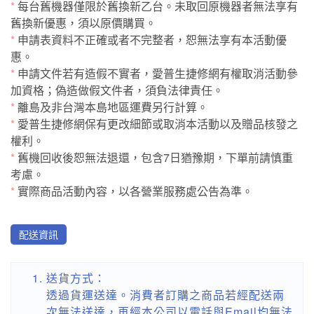
*
每台舊機器僅限於舊換新乙台。未取回原機器者無法享有
舊換新優惠，須以原價購買。
*
申請表資料不正確或者不完整者，恕無法享有本活動優
惠。
*
申請文件若有造假不實者，愛普生捷修網有權取消活動參
加資格；偽造做假文件者，須負法律責任。
*
離島及非台灣本島地區運費另行計算。
*
愛普生捷修網保有更改細節或取消本活動以及贈品核發之
權利。
*
舊機回收後恕無法退還，包含7日猶豫期，下單前請慎重
考慮。
*
實際商品活動內容，以各營業服務處公告為準。
配送資訊
送貨方式：
透過貨運送達。消費者訂購之商品若經配送兩
次無法送達，再經本公司以電話與Email均無法