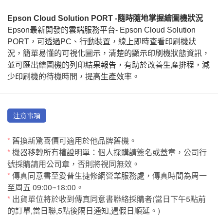
Epson Cloud Solution PORT -隨時隨地掌握繪圖機狀況
Epson最新開發的雲端服務平台- Epson Cloud Solution
PORT，可透過PC、行動裝置，線上即時查看印刷機狀
況，簡單易懂的可視化圖示，清楚的顯示印刷機狀態資訊，
並可匯出繪圖機的列印結果報告，有助於改善生產排程，減
少印刷機的待機時間，提高生產效率。
注意事項
*
舊換新驚喜價可適用於他品牌舊機。
*
機器移轉所有權證明單：個人採購請簽名或蓋章，公司行
號採購請用公司章，否則將視同無效。
*
傳真同意書至愛普生捷修網營業服務處，傳真時間為周一
至周五 09:00~18:00。
*
出貨單位將於收到傳真同意書聯絡採購者(當日下午5點前
的訂單,當日聯,5點後隔日通知,遇假日順延。)