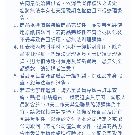
先同意後始提供者，依消費者保護法之規定，
您將無法享有七天猶豫期之權益且不得辦理退
貨。
商品退換請保持原商品完整性，並妥善包裝使
用原紙箱送回，若商品完整性不齊全或因包裝
不妥導致寄回損壞，恕無法辦理退換。
印表機內均附耗材，耗材一經拆封使用，除產
品本身瑕疵，恕無法辦理退貨。若仍須辦理退
貨，則需扣除耗材費用及整新費用，恐無法全
額退款，請訂購者注意！
若訂單包含滿額贈品一經拆封，除產品本身瑕
疵，恕無法辦理退貨。
若您需辦理退貨，請先至會員專區→訂單查
詢，點選”申請退貨”，說明退換貨原因，客服人
員將會於1~3天工作天與您聯繫確認退換貨事
宜。請您保持電話暢通，並備妥原商品及所有
包裝及附件，以便於交付予本公司指定之宅配
公司取回（宅配公司僅負責收件，退貨商品仍
會由愛普生捷修網進行驗收），宅配公司取件