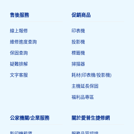
售後服務
促銷商品
線上報修
印表機​
維修進度查詢
投影機
保固查詢
標籤機
疑難排解
掃描器
文字客服
耗材(印表機/投影機)
主機延長保固
福利品專區
公家機關/企業服務
關於愛普生捷修網
影印機租賃
服務品質認證