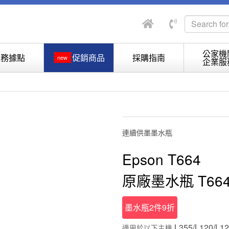
公家機
服務據點
促銷商品
採購指南
new
企業服
連續供墨墨水瓶
Epson T664
原廠墨水瓶 T6641
墨水瓶2件9折
L355/L120/L12
適用於以下主機