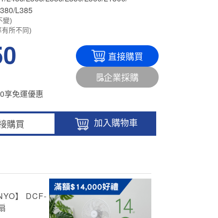
L380/L385
不變)
率有所不同)
50
直接購買
企業採購
500享免運優惠
加入購物車
接購買
YO】 DCF-
扇