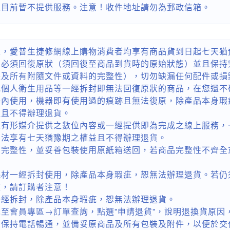
區目前暫不提供服務。注意！收件地址請勿為郵政信箱。
定，愛普生捷修網線上購物消費者均享有商品貨到日起七天猶
品必須回復原狀（須回復至商品到貨時的原始狀態）並且保持
裝及所有附隨文件或資料的完整性），切勿缺漏任何配件或損
或個人衛生用品等一經拆封即無法回復原狀的商品，在您還不
器內使用，機器即有使用過的痕跡且無法復原，除產品本身瑕
益且不得辦理退貨。
以有形媒介提供之數位內容或一經提供即為完成之線上服務，
無法享有七天猶豫期之權益且不得辦理退貨。
品完整性，並妥善包裝使用原紙箱送回，若商品完整性不齊全
耗材一經拆封使用，除產品本身瑕疵，恕無法辦理退貨。若仍
款，請訂購者注意！
一經拆封，除產品本身瑕疵，恕無法辦理退貨。
至會員專區→訂單查詢，點選”申請退貨”，說明退換貨原因
您保持電話暢通，並備妥原商品及所有包裝及附件，以便於交