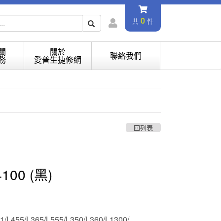
0
共
件
關
關於
聯絡我們
務
愛普生捷修網
回列表
00 (黑)
1/L455/L365/L555/L350/L360/L1300/