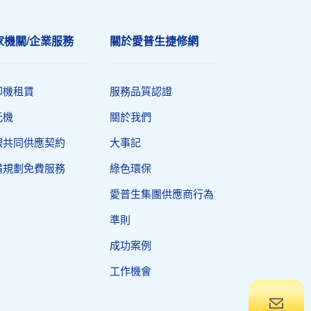
家機關/企業服務
關於愛普生捷修網
印機租賃
服務品質認證
元機
關於我們
銀共同供應契約
大事記
備規劃免費服務
綠色環保
愛普生集團供應商行為
準則
成功案例
工作機會