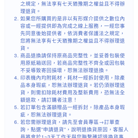
之規定，無法享有七天猶豫期之權益且不得辦
理退貨。
如果您所購買的是非以有形媒介提供之數位內
容或一經提供即為完成之線上服務，一經您事
先同意後始提供者，依消費者保護法之規定，
您將無法享有七天猶豫期之權益且不得辦理退
貨。
商品退換請保持原商品完整性，並妥善包裝使
用原紙箱送回，若商品完整性不齊全或因包裝
不妥導致寄回損壞，恕無法辦理退換。
印表機內均附耗材，耗材一經拆封使用，除產
品本身瑕疵，恕無法辦理退貨。若仍須辦理退
貨，則需扣除耗材費用及整新費用，恐無法全
額退款，請訂購者注意！
若訂單包含滿額贈品一經拆封，除產品本身瑕
疵，恕無法辦理退貨。
若您需辦理退貨，請先至會員專區→訂單查
詢，點選”申請退貨”，說明退換貨原因，客服人
員將會於1~3天工作天與您聯繫確認退換貨事