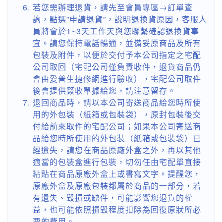
若您需辦理退貨，請先至會員專區→訂單查
詢，點選”申請退貨”，說明退換貨原因，客服人
員將會於1~3天工作天與您聯繫確認退換貨事
宜。請您保持電話暢通，並備妥原商品及所有
包裝及附件，以便於交付予本公司指定之宅配
公司取回（宅配公司僅負責收件，退貨商品仍
會由愛普生捷修網進行驗收），宅配公司取件
後會提供簽收單據給您，請注意留存。
退回商品時，請以本公司寄送商品給您時所使
用的外包裝（紙箱或包裝袋），原封包裝後交
付給前來取件的宅配公司；如果本公司寄送商
品給您時所使用的外包裝（紙箱或包裝袋）已
經遺失，請您在商品原廠外盒之外，再以其他
適當的包裝盒進行包裝，切勿任由宅配單直接
粘貼在商品原廠外盒上或書寫文字。提醒您，
原廠外盒及原廠包裝都屬於商品的一部分，若
有遺失、毀損或缺件，可能影響您退貨的權
益，也可能依照損毀程度扣除為回復原狀所必
要的費用。