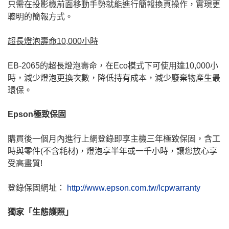
只需在投影機前面移動手勢就能進行簡報換頁操作，實現更
聰明的簡報方式。
超長燈泡壽命10,000小時
EB-2065的超長燈泡壽命，在Eco模式下可使用達10,000小
時，減少燈泡更換次數，降低持有成本，減少廢棄物產生最
環保。
Epson極致保固
購買後一個月內進行上網登錄即享主機三年極致保固，含工
時與零件(不含耗材)，燈泡享半年或一千小時，讓您放心享
受高畫質!
登錄保固網址：
http://www.epson.com.tw/lcpwarranty
獨家「生態護照」