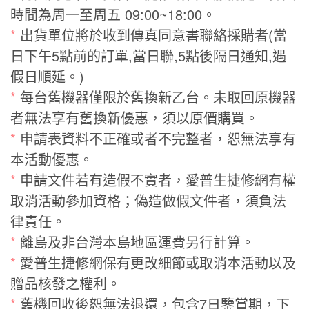
時間為周一至周五 09:00~18:00。
*
出貨單位將於收到傳真同意書聯絡採購者(當
日下午5點前的訂單,當日聯,5點後隔日通知,遇
假日順延。)
*
每台舊機器僅限於舊換新乙台。未取回原機器
者無法享有舊換新優惠，須以原價購買。
*
申請表資料不正確或者不完整者，恕無法享有
本活動優惠。
*
申請文件若有造假不實者，愛普生捷修網有權
取消活動參加資格；偽造做假文件者，須負法
律責任。
*
離島及非台灣本島地區運費另行計算。
*
愛普生捷修網保有更改細節或取消本活動以及
贈品核發之權利。
*
舊機回收後恕無法退還，包含7日鑒賞期，下