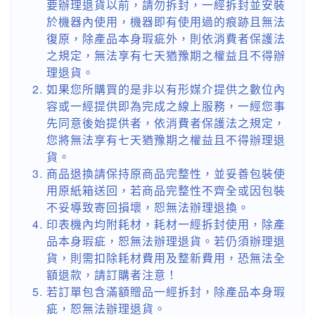
要辦理退貨以前，請勿拆封，一經拆封並安裝
於機器內使用，機器即有使用過的痕跡且無法
復原，除產品本身瑕疵外，則依消費者保護法
之規定，無法享有七天猶豫期之權益且不得辦
理退貨。
如果您所購買的是非以有形媒介提供之數位內
容或一經提供即為完成之線上服務，一經您事
先同意後始提供者，依消費者保護法之規定，
您將無法享有七天猶豫期之權益且不得辦理退
貨。
商品退換請保持原商品完整性，並妥善包裝使
用原紙箱送回，若商品完整性不齊全或因包裝
不妥導致寄回損壞，恕無法辦理退換。
印表機內均附耗材，耗材一經拆封使用，除產
品本身瑕疵，恕無法辦理退貨。若仍須辦理退
貨，則需扣除耗材費用及整新費用，恐無法全
額退款，請訂購者注意！
若訂單包含滿額贈品一經拆封，除產品本身瑕
疵，恕無法辦理退貨。