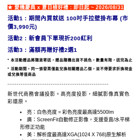
★ 愛機慶典 x 夏日檢好禮 : 即日起 ~ 2026/08/31
活動1 : 期間內買就送
100吋手拉壁掛布幕 (市
價3,990元)
活動2 :
新會員下單現折200紅利
活動3 : 滿額再贈好禮2選1
* 本活動贈品將隨貨寄送，
贈品
隨機出貨不挑色，數量有限，送完為止
* 活動期間，同一張發票僅能兌換相關贈品乙個，並不得要求折換現金
或兌換等值商品
------------------------------------------------------
新世代商務會議投影。高亮度投影，細膩影像真實色
彩還原。
亮：白色亮度 = 彩色亮度最高達5500lm
廣：ScreenFit自動修正影像，支援垂直/水平梯
形修正功能
美：解析度最高達XGA(1024 X 768)原生解析