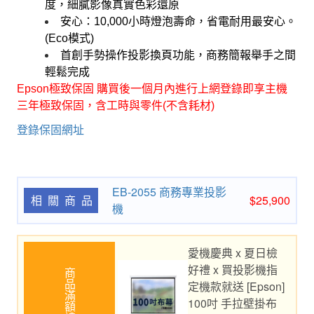
度，細膩影像真實色彩還原
安心：10,000小時燈泡壽命，省電耐用最安心。
(Eco模式)
首創手勢操作投影換頁功能，商務簡報舉手之間
輕鬆完成
Epson極致保固 購買後一個月內進行上網登錄即享主機
三
年極致保固，含工時與零件(不含耗材)
登錄保固網址
EB-2055 商務專業投影
$25,900
相關商品
機
愛機慶典 x 夏日檢
好禮 x 買投影機指
商品滿額禮
定機款就送 [Epson]
100吋 手拉壁掛布