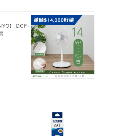
YO】 DCF-
扇