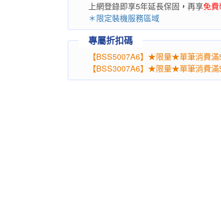
上網登錄即享5年延長保固
，
再享
免費
＊限定裝機服務區域
專屬折扣碼
【BSS5007A6】★限量★單筆消費滿$1
【BSS3007A6】★限量★單筆消費滿$7