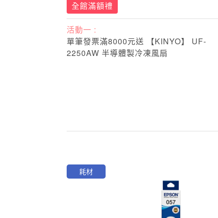
全館滿額禮
活動一 :
單筆發票滿8000元送 【KINYO】 UF-
2250AW 半導體製冷凍風扇
耗材