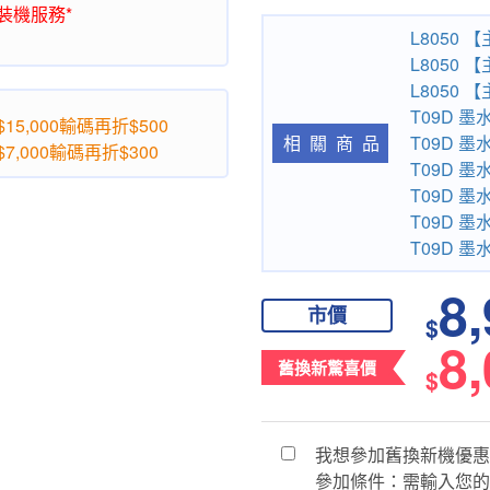
裝機服務*
L8050
L8050
L8050
T09D 
5,000輸碼再折$500
T09D 
相關商品
,000輸碼再折$300
T09D 
T09D 
T09D 
T09D 
8
市價
$
8
舊換新驚喜價
$
我想參加舊換新機優惠
參加條件：需輸入您的