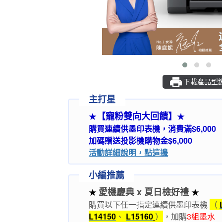
下載產品型
主打星
【寵粉雙向大回饋】
★
★
購買連續供墨印表機，消費滿$6,000
加碼贈送投影機購物金$6,000
活動詳細說明，點這邊
小編推薦
愛機慶典 x 夏日檢好禮
★
★
購買以下任一指定連續供墨印表機
（
L14150
、
L15160
）
，
加購
3組墨水