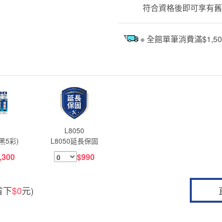
符合資格後即可享有舊
※ 全館單筆消費滿$1,
L8050
黑5彩)
L8050延長保固
,300
$990
省下
$0
元)