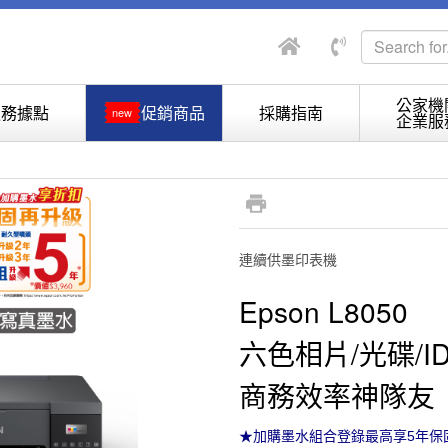
公家機
服務據點
促銷商品
採購指南
new
企業服
連續供墨印表機
Epson L8050
六色相片/光碟/
商務效率神隊友
★加購墨水組合登錄最高享5年保