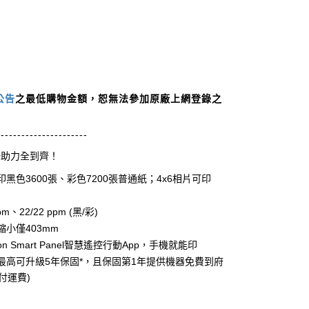
公告
之最低購物金額，恕無法參加原廠上網登錄之
----------------------
場助力全到齊！
色3600張、彩色7200張普通紙；4x6相片可印
22/22 ppm (黑/彩)
小僅403mm
 Smart Panel智慧遙控行動App，手機就能印
最高可升級5年保固*，且保固第1年提供機器免費到府
付運費)