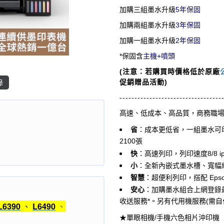
加購三組墨水升級
5年保固
加購兩組墨水升級
3年保固
加購一組墨水升級
2年保固
*保固含
主機+噴頭
(注意：若購買時價格低於原廠
錄
促銷贈品活動)
----------------------------------
高速、低成本、高品質，商務職
省
：成本更低省，一組墨水可印黑
2100張
快
：高速列印，列印速度8/8 ipm、
小
：全新內嵌式墨水槽、寬幅縮
智慧
：超便利列印，搭配 Epson
安心
：
加購墨水組合上網登錄
收送服務*。另有代用機服務(需自
L6390
、
L6490
、
★單眼相機/手機六色相片沖印機