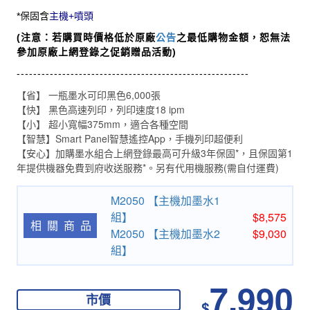
*保固含
主機+噴頭
(注意：若購買時價格低於原廠
公告
之最低購物金額，恕無法
參加原廠上網登錄之促銷贈品活動)
--------------------------------------------------------
【省】 一瓶墨水可印黑色6,000張
【快】 黑色高速列印，列印速度18 ipm
【小】 超小寬幅375mm，適合各種空間
【智慧】Smart Panel智慧遙控App，手機列印超便利
【安心】加購墨水組合上網登錄最高可升級3年保固*，且保固第1
年提供機器免費到府收送服務*。另有代用機服務(需自付運費)
M2050 【主機加墨水1
組】
$8,575
相關商品
M2050 【主機加墨水2
$9,030
組】
7,990
市價
$