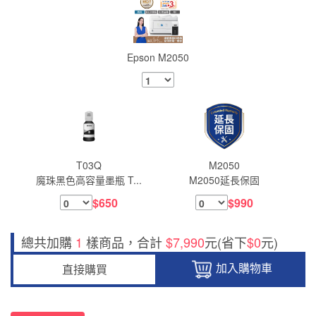
Epson M2050
T03Q
M2050
魔珠黑色高容量墨瓶 T...
M2050延長保固
$650
$990
總共加購
1
樣商品，合計
$7,990
元(省下
$0
元)
加入購物車
直接購買