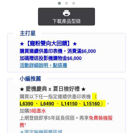
下載產品型錄
主打星
【寵粉雙向大回饋】
★
★
購買連續供墨印表機，消費滿$6,000
加碼贈送投影機購物金$6,000
活動詳細說明，點這邊
小編推薦
愛機慶典 x 夏日檢好禮
★
★
購買以下任一指定連續供墨印表機
（
L6390
、
L6490
、
L14150
、
L15160
）
，
加購
3組墨水
上網登錄即享5年延長保固
，
再享
免費裝機服
務*
＊限定裝機服務區域