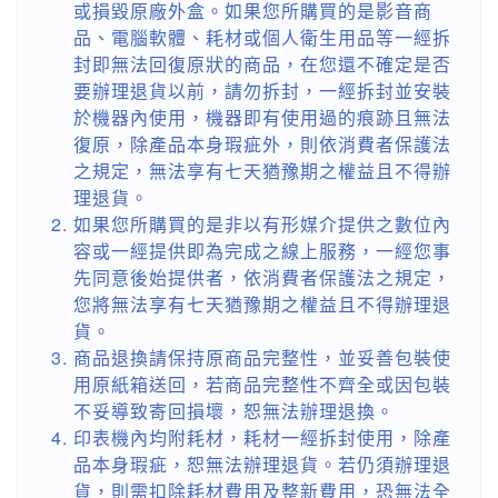
或損毀原廠外盒。如果您所購買的是影音商
品、電腦軟體、耗材或個人衛生用品等一經拆
封即無法回復原狀的商品，在您還不確定是否
要辦理退貨以前，請勿拆封，一經拆封並安裝
於機器內使用，機器即有使用過的痕跡且無法
復原，除產品本身瑕疵外，則依消費者保護法
之規定，無法享有七天猶豫期之權益且不得辦
理退貨。
如果您所購買的是非以有形媒介提供之數位內
容或一經提供即為完成之線上服務，一經您事
先同意後始提供者，依消費者保護法之規定，
您將無法享有七天猶豫期之權益且不得辦理退
貨。
商品退換請保持原商品完整性，並妥善包裝使
用原紙箱送回，若商品完整性不齊全或因包裝
不妥導致寄回損壞，恕無法辦理退換。
印表機內均附耗材，耗材一經拆封使用，除產
品本身瑕疵，恕無法辦理退貨。若仍須辦理退
貨，則需扣除耗材費用及整新費用，恐無法全