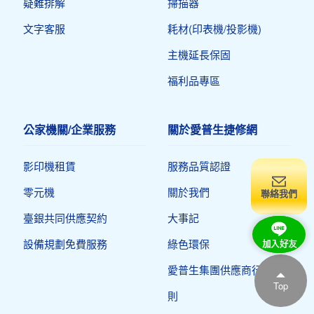
疑難排解
掃描器
文字客服
耗材(印表機/投影機)
主機延長保固
福利品專區
公家機關/企業服務
關於愛普生捷修網
影印機租賃
服務品質認證
零元機
關於我們
聯絡我們
臺銀共同供應契約
大事記
設備規劃免費服務
綠色環保
愛普生集團供應商行為準
Top
則