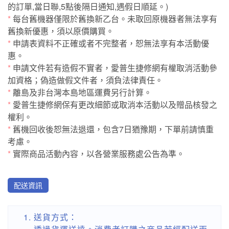
的訂單,當日聯,5點後隔日通知,遇假日順延。)
*
每台舊機器僅限於舊換新乙台。未取回原機器者無法享有
舊換新優惠，須以原價購買。
*
申請表資料不正確或者不完整者，恕無法享有本活動優
惠。
*
申請文件若有造假不實者，愛普生捷修網有權取消活動參
加資格；偽造做假文件者，須負法律責任。
*
離島及非台灣本島地區運費另行計算。
*
愛普生捷修網保有更改細節或取消本活動以及贈品核發之
權利。
*
舊機回收後恕無法退還，包含7日猶豫期，下單前請慎重
考慮。
*
實際商品活動內容，以各營業服務處公告為準。
配送資訊
送貨方式：