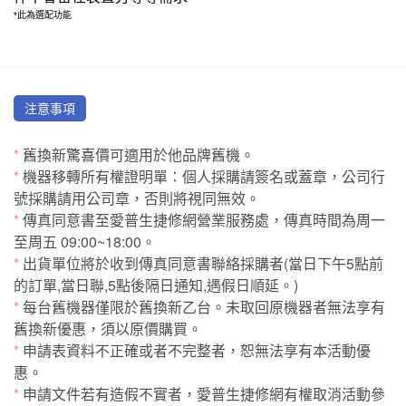
*此為選配功能
注意事項
*
舊換新驚喜價可適用於他品牌舊機。
*
機器移轉所有權證明單：個人採購請簽名或蓋章，公司行
號採購請用公司章，否則將視同無效。
*
傳真同意書至愛普生捷修網營業服務處，傳真時間為周一
至周五 09:00~18:00。
*
出貨單位將於收到傳真同意書聯絡採購者(當日下午5點前
的訂單,當日聯,5點後隔日通知,遇假日順延。)
*
每台舊機器僅限於舊換新乙台。未取回原機器者無法享有
舊換新優惠，須以原價購買。
*
申請表資料不正確或者不完整者，恕無法享有本活動優
惠。
*
申請文件若有造假不實者，愛普生捷修網有權取消活動參