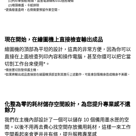
(1)列印單張紙/紙板、設置電源線和SSD固態硬碟
(2)噴頭維護、卡紙排除
*更換廢墨盒時，右側需要預留作業空間。
現在開始，在繪圖機上直接檢查輸出成品
繪圖機的頂部為平坦的設計，這真的非常方便，因為你可以
直接在上面檢查列印內容和操作電腦，甚至你還可以把它當
切割工作台來使用*。
*需放置切割墊保護主機。
*如果將輸出成品直接放在繪圖機頂部並對其進行上述動作，可能會刮傷機身造成機身不美觀。
化整為零的耗材儲存空間設計，為您提升專業感不遺
餘力
我們在主機內部設計了一個可以儲存 10 個備用墨水匣的空
間。以後不用再去費心找空間存放備用耗材，這樣一來工作
空間看起來會更井井有條，提升服務專業感