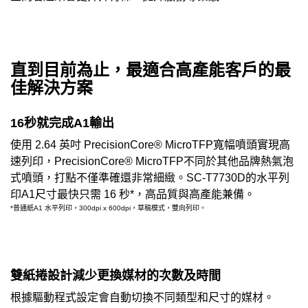
直到目前為止，最適合高產能客戶的最
佳解決方案
16秒就完成A1輸出
使用 2.64 英吋 PrecisionCore® MicroTFP寬幅噴頭實現高
速列印，PrecisionCore® MicroTFP不同於其他品牌熱氣泡
式噴頭，打點不僅準確還非常細緻。SC-T7730D的水平列
印A1尺寸最快只需 16 秒*，高品質與高產能兼備。
*普通紙A1 水平列印，300dpi x 600dpi，草稿模式，雙向列印。
雙紙捲設計減少更換媒材的次數及時間
根據驅動程式設定會自動切換不同類型和尺寸的媒材。