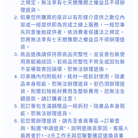
之規定，無法享有七天猶豫期之權益且不得辦
理退貨。
如果您所購買的是非以有形媒介提供之數位內
容或一經提供即為完成之線上服務，一經您事
先同意後始提供者，依消費者保護法之規定，
您將無法享有七天猶豫期之權益且不得辦理退
貨。
商品退換請保持原商品完整性，並妥善包裝使
用原紙箱送回，若商品完整性不齊全或因包裝
不妥導致寄回損壞，恕無法辦理退換。
印表機內均附耗材，耗材一經拆封使用，除產
品本身瑕疵，恕無法辦理退貨。若仍須辦理退
貨，則需扣除耗材費用及整新費用，恐無法全
額退款，請訂購者注意！
若訂單包含滿額贈品一經拆封，除產品本身瑕
疵，恕無法辦理退貨。
若您需辦理退貨，請先至會員專區→訂單查
詢，點選”申請退貨”，說明退換貨原因，客服人
員將會於1~3天工作天與您聯繫確認退換貨事