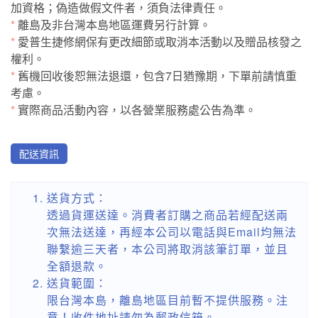
加資格；偽造做假文件者，須負法律責任。
*
離島及非台灣本島地區運費另行計算。
*
愛普生捷修網保有更改細節或取消本活動以及贈品核發之
權利。
*
舊機回收後恕無法退還，包含7日猶豫期，下單前請慎重
考慮。
*
實際商品活動內容，以各營業服務處公告為準。
配送資訊
送貨方式：
透過貨運送達。消費者訂購之商品若經配送兩
次無法送達，再經本公司以電話與Email均無法
聯繫逾三天者，本公司將取消該筆訂單，並且
全額退款。
送貨範圍：
限台灣本島，離島地區目前暫不提供服務。注
意！收件地址請勿為郵政信箱。