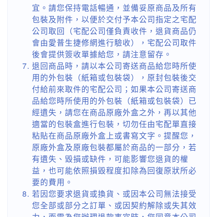
宜。請您保持電話暢通，並備妥原商品及所有
包裝及附件，以便於交付予本公司指定之宅配
公司取回（宅配公司僅負責收件，退貨商品仍
會由愛普生捷修網進行驗收），宅配公司取件
後會提供簽收單據給您，請注意留存。
退回商品時，請以本公司寄送商品給您時所使
用的外包裝（紙箱或包裝袋），原封包裝後交
付給前來取件的宅配公司；如果本公司寄送商
品給您時所使用的外包裝（紙箱或包裝袋）已
經遺失，請您在商品原廠外盒之外，再以其他
適當的包裝盒進行包裝，切勿任由宅配單直接
粘貼在商品原廠外盒上或書寫文字。提醒您，
原廠外盒及原廠包裝都屬於商品的一部分，若
有遺失、毀損或缺件，可能影響您退貨的權
益，也可能依照損毀程度扣除為回復原狀所必
要的費用。
若因您要求退貨或換貨、或因本公司無法接受
您全部或部分之訂單、或因契約解除或失其效
力，而需為您辦理退款事宜時，您同意本公司