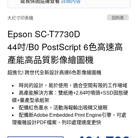
延長保固這邊查看
詳細內容
大尺寸印表機
回列表
Epson SC-T7730D
44吋/B0 PostScript 6色高速高
產能高品質影像繪圖機
超進化! 跨世代全新設計高速6色影像繪圖機
時尚的設計，易於使用，適合空間有限的工作場域
高產能解決方案：雙紙捲+2.64吋噴頭+SSD固態硬
碟+量產型承紙架
配備紅色墨水，活動海報輸出吸睛又搶眼
配備新Adobe Embedded Print Engine引擎，可處
理複雜設計PDF檔案，列印處理速度更快