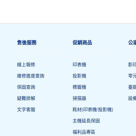
售後服務
促銷商品
公
線上報修
印表機​
影
維修進度查詢
投影機
零
保固查詢
標籤機
臺
疑難排解
掃描器
設
文字客服
耗材(印表機/投影機)
主機延長保固
福利品專區