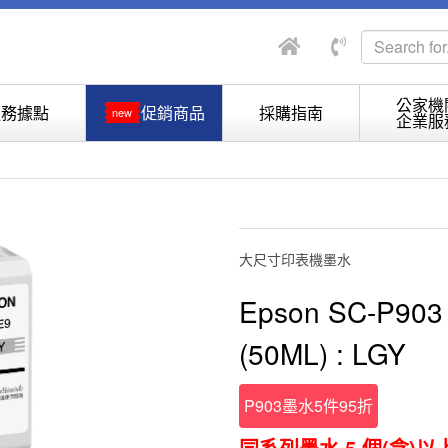
公家機
服務據點
促銷商品
採購指南
new
企業服
大尺寸印表機墨水
Epson SC-P90
(50ML) : LGY
P903墨水5件95折
同系列墨水 5 個(含)以