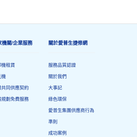
家機關/企業服務
關於愛普生捷修網
印機租賃
服務品質認證
元機
關於我們
銀共同供應契約
大事記
備規劃免費服務
綠色環保
愛普生集團供應商行為
準則
成功案例