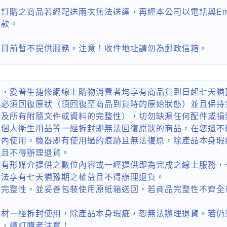
訂購之商品若經配送兩次無法送達，再經本公司以電話與Em
退款。
區目前暫不提供服務。注意！收件地址請勿為郵政信箱。
定，愛普生捷修網線上購物消費者均享有商品貨到日起七天猶
品必須回復原狀（須回復至商品到貨時的原始狀態）並且保持
裝及所有附隨文件或資料的完整性），切勿缺漏任何配件或損
或個人衛生用品等一經拆封即無法回復原狀的商品，在您還不
器內使用，機器即有使用過的痕跡且無法復原，除產品本身瑕
益且不得辦理退貨。
以有形媒介提供之數位內容或一經提供即為完成之線上服務，
無法享有七天猶豫期之權益且不得辦理退貨。
品完整性，並妥善包裝使用原紙箱送回，若商品完整性不齊全
耗材一經拆封使用，除產品本身瑕疵，恕無法辦理退貨。若仍
款，請訂購者注意！