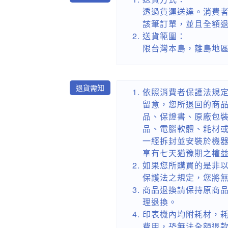
透過貨運送達。消費者
該筆訂單，並且全額
送貨範圍：
限台灣本島，離島地
退貨需知
依照消費者保護法規
留意，您所退回的商
品、保證書、原廠包
品、電腦軟體、耗材
一經拆封並安裝於機
享有七天猶豫期之權
如果您所購買的是非
保護法之規定，您將
商品退換請保持原商
理退換。
印表機內均附耗材，
費用，恐無法全額退