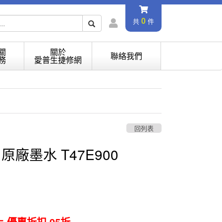
0
共
件
關
關於
聯絡我們
務
愛普生捷修網
回列表
3 原廠墨水 T47E900
上 優惠折扣 95折