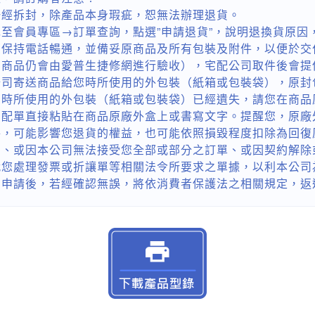
一經拆封，除產品本身瑕疵，恕無法辦理退貨。
至會員專區→訂單查詢，點選”申請退貨”，說明退換貨原因
您保持電話暢通，並備妥原商品及所有包裝及附件，以便於交
貨商品仍會由愛普生捷修網進行驗收），宅配公司取件後會提
公司寄送商品給您時所使用的外包裝（紙箱或包裝袋），原封
您時所使用的外包裝（紙箱或包裝袋）已經遺失，請您在商品
宅配單直接粘貼在商品原廠外盒上或書寫文字。提醒您，原廠
件，可能影響您退貨的權益，也可能依照損毀程度扣除為回復
貨、或因本公司無法接受您全部或部分之訂單、或因契約解除
代您處理發票或折讓單等相關法令所要求之單據，以利本公司
的申請後，若經確認無誤，將依消費者保護法之相關規定，返