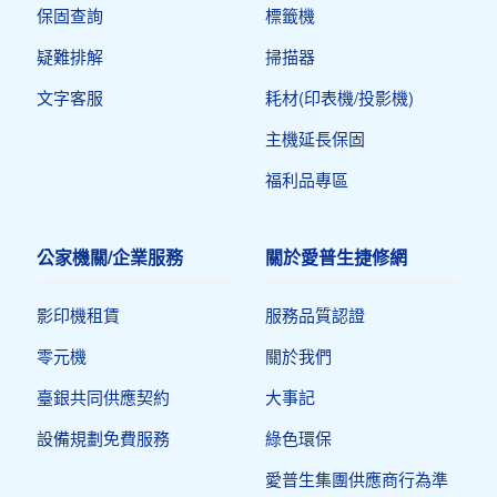
保固查詢
標籤機
疑難排解
掃描器
文字客服
耗材(印表機/投影機)
主機延長保固
福利品專區
公家機關/企業服務
關於愛普生捷修網
影印機租賃
服務品質認證
零元機
關於我們
臺銀共同供應契約
大事記
設備規劃免費服務
綠色環保
愛普生集團供應商行為準