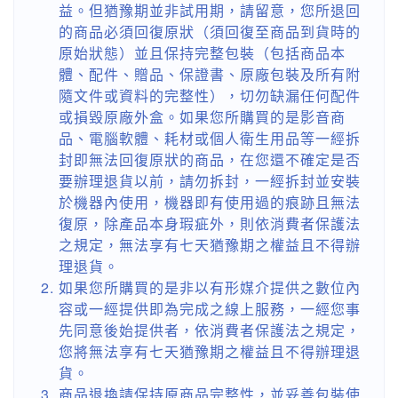
益。但猶豫期並非試用期，請留意，您所退回
的商品必須回復原狀（須回復至商品到貨時的
原始狀態）並且保持完整包裝（包括商品本
體、配件、贈品、保證書、原廠包裝及所有附
隨文件或資料的完整性），切勿缺漏任何配件
或損毀原廠外盒。如果您所購買的是影音商
品、電腦軟體、耗材或個人衛生用品等一經拆
封即無法回復原狀的商品，在您還不確定是否
要辦理退貨以前，請勿拆封，一經拆封並安裝
於機器內使用，機器即有使用過的痕跡且無法
復原，除產品本身瑕疵外，則依消費者保護法
之規定，無法享有七天猶豫期之權益且不得辦
理退貨。
如果您所購買的是非以有形媒介提供之數位內
容或一經提供即為完成之線上服務，一經您事
先同意後始提供者，依消費者保護法之規定，
您將無法享有七天猶豫期之權益且不得辦理退
貨。
商品退換請保持原商品完整性，並妥善包裝使