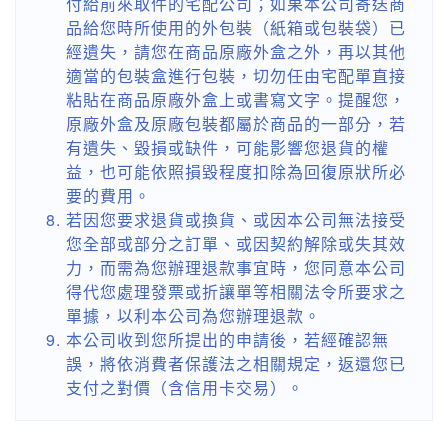
付給前來取件的宅配公司；如果本公司寄送商
品給您時所使用的外包裝（紙箱或包裝袋）已
經遺失，請您在商品原廠外盒之外，再以其他
適當的包裝盒進行包裝，切勿任由宅配單直接
粘貼在商品原廠外盒上或書寫文字。提醒您，
原廠外盒及原廠包裝都屬於商品的一部分，若
有遺失、毀損或缺件，可能影響您退貨的權
益，也可能依照損毀程度扣除為回復原狀所必
要的費用。
若因您要求退貨或換貨、或因本公司無法接受
您全部或部分之訂單、或因契約解除或失其效
力，而需為您辦理退款事宜時，您同意本公司
得代您處理發票或折讓單等相關法令所要求之
單據，以利本公司為您辦理退款。
本公司收到您所提出的申請後，若經確認無
誤，將依消費者保護法之相關規定，返還您已
支付之對價（含信用卡交易）。