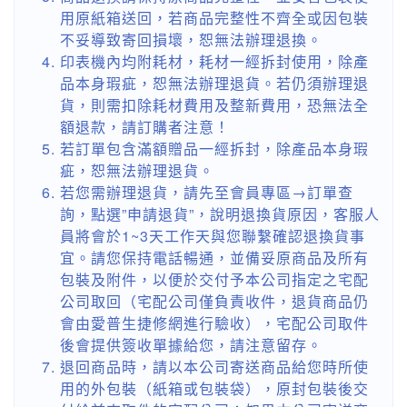
用原紙箱送回，若商品完整性不齊全或因包裝
不妥導致寄回損壞，恕無法辦理退換。
印表機內均附耗材，耗材一經拆封使用，除產
品本身瑕疵，恕無法辦理退貨。若仍須辦理退
貨，則需扣除耗材費用及整新費用，恐無法全
額退款，請訂購者注意！
若訂單包含滿額贈品一經拆封，除產品本身瑕
疵，恕無法辦理退貨。
若您需辦理退貨，請先至會員專區→訂單查
詢，點選”申請退貨”，說明退換貨原因，客服人
員將會於1~3天工作天與您聯繫確認退換貨事
宜。請您保持電話暢通，並備妥原商品及所有
包裝及附件，以便於交付予本公司指定之宅配
公司取回（宅配公司僅負責收件，退貨商品仍
會由愛普生捷修網進行驗收），宅配公司取件
後會提供簽收單據給您，請注意留存。
退回商品時，請以本公司寄送商品給您時所使
用的外包裝（紙箱或包裝袋），原封包裝後交