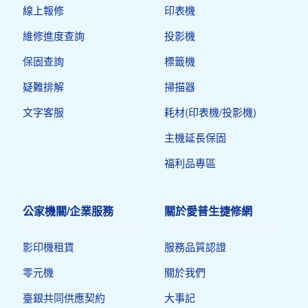
線上報修
印表機​
維修進度查詢
投影機
保固查詢
標籤機
疑難排解
掃描器
文字客服
耗材(印表機/投影機)
主機延長保固
福利品專區
公家機關/企業服務
關於愛普生捷修網
影印機租賃
服務品質認證
零元機
關於我們
臺銀共同供應契約
大事記