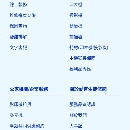
線上報修
印表機​
維修進度查詢
投影機
保固查詢
標籤機
疑難排解
掃描器
文字客服
耗材(印表機/投影機)
主機延長保固
福利品專區
公家機關/企業服務
關於愛普生捷修網
影印機租賃
服務品質認證
零元機
關於我們
臺銀共同供應契約
大事記