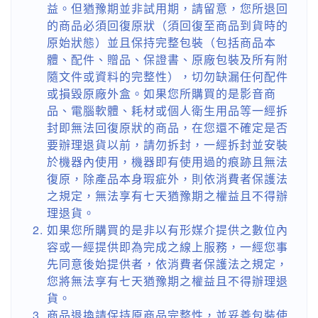
益。但猶豫期並非試用期，請留意，您所退回
的商品必須回復原狀（須回復至商品到貨時的
原始狀態）並且保持完整包裝（包括商品本
體、配件、贈品、保證書、原廠包裝及所有附
隨文件或資料的完整性），切勿缺漏任何配件
或損毀原廠外盒。如果您所購買的是影音商
品、電腦軟體、耗材或個人衛生用品等一經拆
封即無法回復原狀的商品，在您還不確定是否
要辦理退貨以前，請勿拆封，一經拆封並安裝
於機器內使用，機器即有使用過的痕跡且無法
復原，除產品本身瑕疵外，則依消費者保護法
之規定，無法享有七天猶豫期之權益且不得辦
理退貨。
如果您所購買的是非以有形媒介提供之數位內
容或一經提供即為完成之線上服務，一經您事
先同意後始提供者，依消費者保護法之規定，
您將無法享有七天猶豫期之權益且不得辦理退
貨。
商品退換請保持原商品完整性，並妥善包裝使