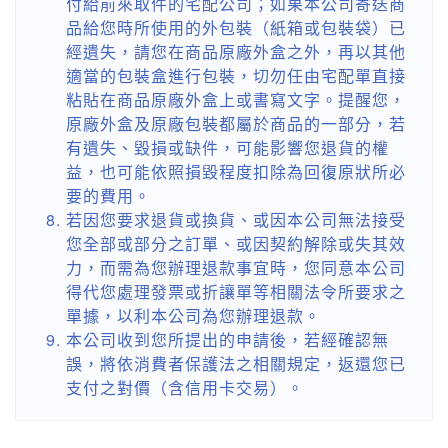
付給前來取件的宅配公司；如果本公司寄送商
品給您時所使用的外包裝（紙箱或包裝袋）已
經遺失，請您在商品原廠外盒之外，再以其他
適當的包裝盒進行包裝，切勿任由宅配單直接
粘貼在商品原廠外盒上或書寫文字。提醒您，
原廠外盒及原廠包裝都屬於商品的一部分，若
有遺失、毀損或缺件，可能影響您退貨的權
益，也可能依照損毀程度扣除為回復原狀所必
要的費用。
若因您要求退貨或換貨、或因本公司無法接受
您全部或部分之訂單、或因契約解除或失其效
力，而需為您辦理退款事宜時，您同意本公司
得代您處理發票或折讓單等相關法令所要求之
單據，以利本公司為您辦理退款。
本公司收到您所提出的申請後，若經確認無
誤，將依消費者保護法之相關規定，返還您已
支付之對價（含信用卡交易）。