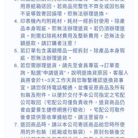
用原紙箱送回，若商品完整性不齊全或因包裝
不妥導致寄回損壞，恕無法辦理退換。
印表機內均附耗材，耗材一經拆封使用，除產
品本身瑕疵，恕無法辦理退貨。若仍須辦理退
貨，則需扣除耗材費用及整新費用，恐無法全
額退款，請訂購者注意！
若訂單包含滿額贈品一經拆封，除產品本身瑕
疵，恕無法辦理退貨。
若您需辦理退貨，請先至會員專區→訂單查
詢，點選”申請退貨”，說明退換貨原因，客服人
員將會於1~3天工作天與您聯繫確認退換貨事
宜。請您保持電話暢通，並備妥原商品及所有
包裝及附件，以便於交付予本公司指定之宅配
公司取回（宅配公司僅負責收件，退貨商品仍
會由愛普生捷修網進行驗收），宅配公司取件
後會提供簽收單據給您，請注意留存。
退回商品時，請以本公司寄送商品給您時所使
用的外包裝（紙箱或包裝袋），原封包裝後交