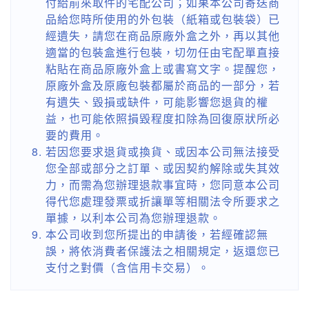
付給前來取件的宅配公司；如果本公司寄送商
品給您時所使用的外包裝（紙箱或包裝袋）已
經遺失，請您在商品原廠外盒之外，再以其他
適當的包裝盒進行包裝，切勿任由宅配單直接
粘貼在商品原廠外盒上或書寫文字。提醒您，
原廠外盒及原廠包裝都屬於商品的一部分，若
有遺失、毀損或缺件，可能影響您退貨的權
益，也可能依照損毀程度扣除為回復原狀所必
要的費用。
若因您要求退貨或換貨、或因本公司無法接受
您全部或部分之訂單、或因契約解除或失其效
力，而需為您辦理退款事宜時，您同意本公司
得代您處理發票或折讓單等相關法令所要求之
單據，以利本公司為您辦理退款。
本公司收到您所提出的申請後，若經確認無
誤，將依消費者保護法之相關規定，返還您已
支付之對價（含信用卡交易）。