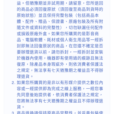
益。但猶豫期並非試用期，請留意，您所退回
的商品必須回復原狀（須回復至商品到貨時的
原始狀態）並且保持完整包裝（包括商品本
體、配件、贈品、保證書、原廠包裝及所有附
隨文件或資料的完整性），切勿缺漏任何配件
或損毀原廠外盒。如果您所購買的是影音商
品、電腦軟體、耗材或個人衛生用品等一經拆
封即無法回復原狀的商品，在您還不確定是否
要辦理退貨以前，請勿拆封，一經拆封並安裝
於機器內使用，機器即有使用過的痕跡且無法
復原，除產品本身瑕疵外，則依消費者保護法
之規定，無法享有七天猶豫期之權益且不得辦
理退貨。
如果您所購買的是非以有形媒介提供之數位內
容或一經提供即為完成之線上服務，一經您事
先同意後始提供者，依消費者保護法之規定，
您將無法享有七天猶豫期之權益且不得辦理退
貨。
商品退換請保持原商品完整性，並妥善包裝使