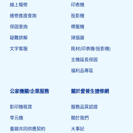
線上報修
印表機​
維修進度查詢
投影機
保固查詢
標籤機
疑難排解
掃描器
文字客服
耗材(印表機/投影機)
主機延長保固
福利品專區
公家機關/企業服務
關於愛普生捷修網
影印機租賃
服務品質認證
零元機
關於我們
臺銀共同供應契約
大事記