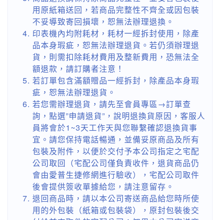
用原紙箱送回，若商品完整性不齊全或因包裝
不妥導致寄回損壞，恕無法辦理退換。
印表機內均附耗材，耗材一經拆封使用，除產
品本身瑕疵，恕無法辦理退貨。若仍須辦理退
貨，則需扣除耗材費用及整新費用，恐無法全
額退款，請訂購者注意！
若訂單包含滿額贈品一經拆封，除產品本身瑕
疵，恕無法辦理退貨。
若您需辦理退貨，請先至會員專區→訂單查
詢，點選”申請退貨”，說明退換貨原因，客服人
員將會於1~3天工作天與您聯繫確認退換貨事
宜。請您保持電話暢通，並備妥原商品及所有
包裝及附件，以便於交付予本公司指定之宅配
公司取回（宅配公司僅負責收件，退貨商品仍
會由愛普生捷修網進行驗收），宅配公司取件
後會提供簽收單據給您，請注意留存。
退回商品時，請以本公司寄送商品給您時所使
用的外包裝（紙箱或包裝袋），原封包裝後交