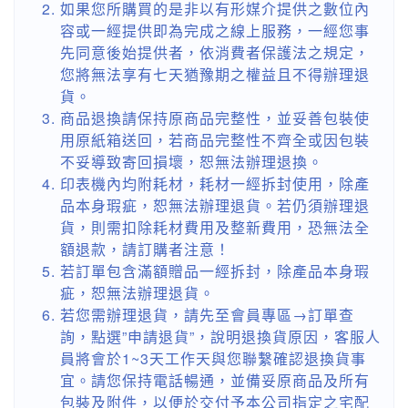
如果您所購買的是非以有形媒介提供之數位內
容或一經提供即為完成之線上服務，一經您事
先同意後始提供者，依消費者保護法之規定，
您將無法享有七天猶豫期之權益且不得辦理退
貨。
商品退換請保持原商品完整性，並妥善包裝使
用原紙箱送回，若商品完整性不齊全或因包裝
不妥導致寄回損壞，恕無法辦理退換。
印表機內均附耗材，耗材一經拆封使用，除產
品本身瑕疵，恕無法辦理退貨。若仍須辦理退
貨，則需扣除耗材費用及整新費用，恐無法全
額退款，請訂購者注意！
若訂單包含滿額贈品一經拆封，除產品本身瑕
疵，恕無法辦理退貨。
若您需辦理退貨，請先至會員專區→訂單查
詢，點選”申請退貨”，說明退換貨原因，客服人
員將會於1~3天工作天與您聯繫確認退換貨事
宜。請您保持電話暢通，並備妥原商品及所有
包裝及附件，以便於交付予本公司指定之宅配