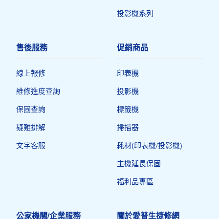
投影機系列
售後服務
促銷商品
線上報修
印表機​
維修進度查詢
投影機
保固查詢
標籤機
疑難排解
掃描器
文字客服
耗材(印表機/投影機)
主機延長保固
福利品專區
公家機關/企業服務
關於愛普生捷修網