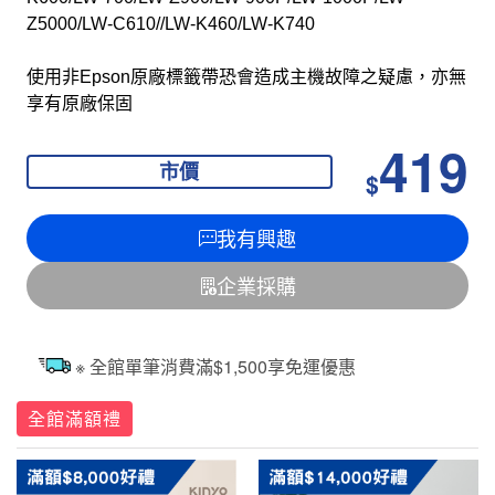
Z5000/LW-C610//LW-K460/LW-K740
使用非Epson原廠標籤帶恐會造成主機故障之疑慮，亦無
享有原廠保固
419
市價
$
我有興趣
企業採購
※ 全館單筆消費滿$1,500享免運優惠
全館滿額禮