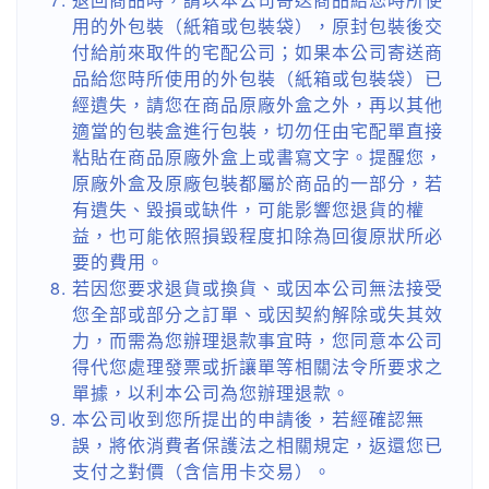
用的外包裝（紙箱或包裝袋），原封包裝後交
付給前來取件的宅配公司；如果本公司寄送商
品給您時所使用的外包裝（紙箱或包裝袋）已
經遺失，請您在商品原廠外盒之外，再以其他
適當的包裝盒進行包裝，切勿任由宅配單直接
粘貼在商品原廠外盒上或書寫文字。提醒您，
原廠外盒及原廠包裝都屬於商品的一部分，若
有遺失、毀損或缺件，可能影響您退貨的權
益，也可能依照損毀程度扣除為回復原狀所必
要的費用。
若因您要求退貨或換貨、或因本公司無法接受
您全部或部分之訂單、或因契約解除或失其效
力，而需為您辦理退款事宜時，您同意本公司
得代您處理發票或折讓單等相關法令所要求之
單據，以利本公司為您辦理退款。
本公司收到您所提出的申請後，若經確認無
誤，將依消費者保護法之相關規定，返還您已
支付之對價（含信用卡交易）。