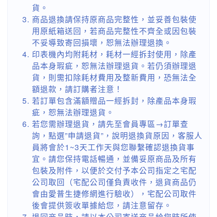
貨。
商品退換請保持原商品完整性，並妥善包裝使
用原紙箱送回，若商品完整性不齊全或因包裝
不妥導致寄回損壞，恕無法辦理退換。
印表機內均附耗材，耗材一經拆封使用，除產
品本身瑕疵，恕無法辦理退貨。若仍須辦理退
貨，則需扣除耗材費用及整新費用，恐無法全
額退款，請訂購者注意！
若訂單包含滿額贈品一經拆封，除產品本身瑕
疵，恕無法辦理退貨。
若您需辦理退貨，請先至會員專區→訂單查
詢，點選”申請退貨”，說明退換貨原因，客服人
員將會於1~3天工作天與您聯繫確認退換貨事
宜。請您保持電話暢通，並備妥原商品及所有
包裝及附件，以便於交付予本公司指定之宅配
公司取回（宅配公司僅負責收件，退貨商品仍
會由愛普生捷修網進行驗收），宅配公司取件
後會提供簽收單據給您，請注意留存。
退回商品時，請以本公司寄送商品給您時所使