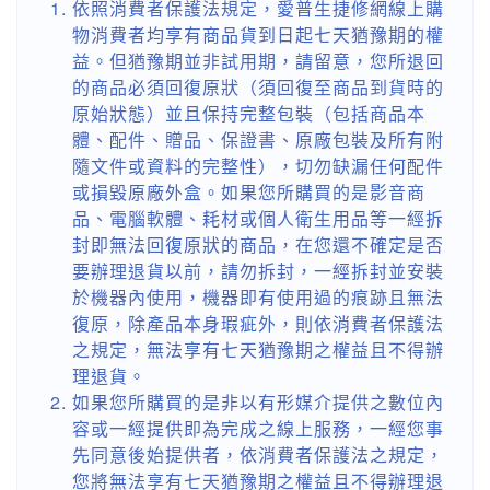
依照消費者保護法規定，愛普生捷修網線上購
物消費者均享有商品貨到日起七天猶豫期的權
益。但猶豫期並非試用期，請留意，您所退回
的商品必須回復原狀（須回復至商品到貨時的
原始狀態）並且保持完整包裝（包括商品本
體、配件、贈品、保證書、原廠包裝及所有附
隨文件或資料的完整性），切勿缺漏任何配件
或損毀原廠外盒。如果您所購買的是影音商
品、電腦軟體、耗材或個人衛生用品等一經拆
封即無法回復原狀的商品，在您還不確定是否
要辦理退貨以前，請勿拆封，一經拆封並安裝
於機器內使用，機器即有使用過的痕跡且無法
復原，除產品本身瑕疵外，則依消費者保護法
之規定，無法享有七天猶豫期之權益且不得辦
理退貨。
如果您所購買的是非以有形媒介提供之數位內
容或一經提供即為完成之線上服務，一經您事
先同意後始提供者，依消費者保護法之規定，
您將無法享有七天猶豫期之權益且不得辦理退