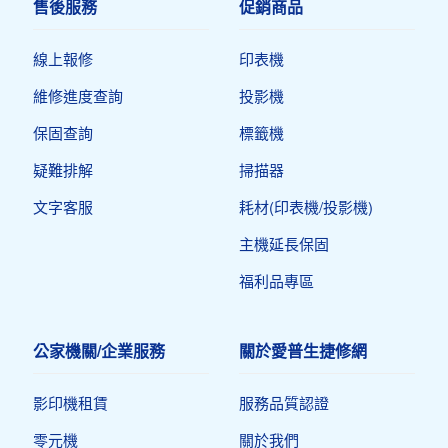
售後服務
促銷商品
線上報修
印表機​
維修進度查詢
投影機
保固查詢
標籤機
疑難排解
掃描器
文字客服
耗材(印表機/投影機)
主機延長保固
福利品專區
公家機關/企業服務
關於愛普生捷修網
影印機租賃
服務品質認證
零元機
關於我們