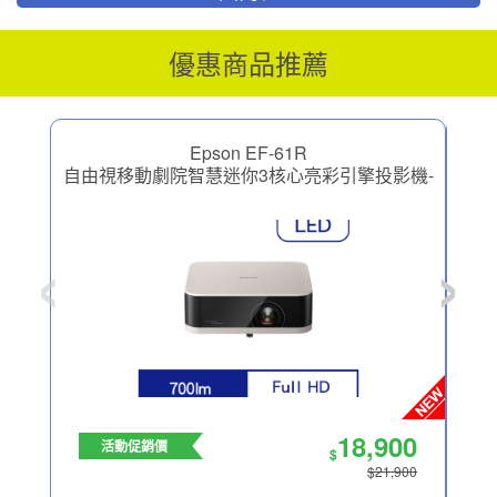
優惠商品推薦
Epson EF-61R
自由視移動劇院智慧迷你3核心亮彩引擎投影機-
自由
圓舞粉
‹
›
18,900
活動促銷價
$
$21,900