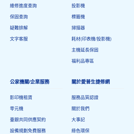
維修進度查詢
投影機
保固查詢
標籤機
疑難排解
掃描器
文字客服
耗材(印表機/投影機)
主機延長保固
福利品專區
公家機關/企業服務
關於愛普生捷修網
影印機租賃
服務品質認證
零元機
關於我們
臺銀共同供應契約
大事記
設備規劃免費服務
綠色環保