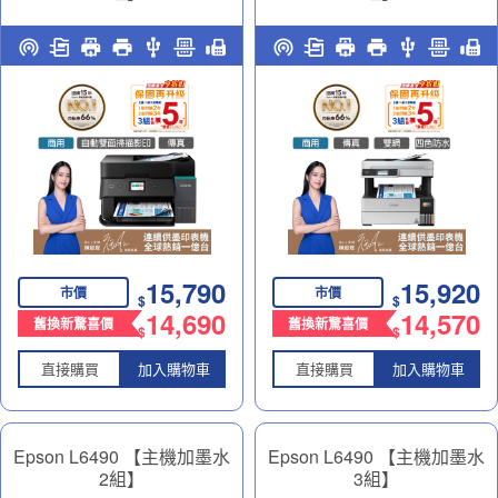
高速雙網傳真智慧遙控連續
四色防水高速傳真 智慧遙控
供墨印表機｜商務多工神助
連續供墨印表機｜商務多工
力
神助力
15,790
15,920
市價
市價
$
$
14,690
14,570
舊換新驚喜價
舊換新驚喜價
$
$
直接購買
加入購物車
直接購買
加入購物車
Epson L6490 【主機加墨水
Epson L6490 【主機加墨水
2組】
3組】