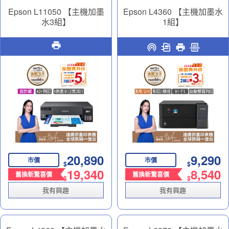
Epson L11050 【主機加墨
Epson L4360 【主機加墨水
水3組】
1組】
A3+單功能連續供墨印表機
高速三合一Wi-Fi 自動雙面
｜商務效率神隊友
列印 智慧遙控連續供墨印表
機｜精省列印好夥伴
20,890
9,290
市價
市價
$
$
19,340
8,540
舊換新驚喜價
舊換新驚喜價
$
$
我有興趣
我有興趣