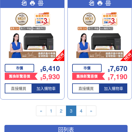
｜精省列印好夥伴
｜精省列印好夥伴
6,410
7,670
市價
市價
$
$
5,930
7,190
舊換新驚喜價
舊換新驚喜價
$
$
直接購買
加入購物車
直接購買
加入購物車
«
1
2
3
4
»
回列表