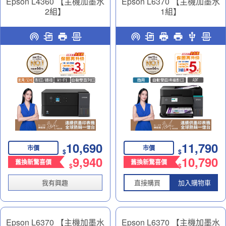
Epson L4360 【主機加墨水
Epson L6370 【主機加墨水
2組】
1組】
高速三合一Wi-Fi 自動雙面
高速雙網三合一智慧遙控連
列印 智慧遙控連續供墨印表
續供墨印表機｜商務多工神
機｜精省列印好夥伴
助力
10,690
11,790
市價
市價
$
$
9,940
10,790
舊換新驚喜價
舊換新驚喜價
$
$
我有興趣
直接購買
加入購物車
Epson L6370 【主機加墨水
Epson L6370 【主機加墨水