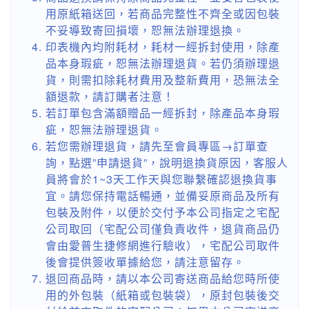
用原紙箱送回，若商品完整性不齊全或因包裝
不妥導致寄回損壞，恕無法辦理退換。
印表機內均附耗材，耗材一經拆封使用，除產
品本身瑕疵，恕無法辦理退貨。若仍須辦理退
貨，則需扣除耗材費用及整新費用，恐無法全
額退款，請訂購者注意！
若訂單包含滿額贈品一經拆封，除產品本身瑕
疵，恕無法辦理退貨。
若您需辦理退貨，請先至會員專區→訂單查
詢，點選”申請退貨”，說明退換貨原因，客服人
員將會於1~3天工作天與您聯繫確認退換貨事
宜。請您保持電話暢通，並備妥原商品及所有
包裝及附件，以便於交付予本公司指定之宅配
公司取回（宅配公司僅負責收件，退貨商品仍
會由愛普生捷修網進行驗收），宅配公司取件
後會提供簽收單據給您，請注意留存。
退回商品時，請以本公司寄送商品給您時所使
用的外包裝（紙箱或包裝袋），原封包裝後交