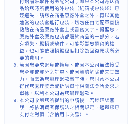
付給前來取件的宅配公司；如果本公司寄送商
品給您時所使用的外包裝（紙箱或包裝袋）已
經遺失，請您在商品原廠外盒之外，再以其他
適當的包裝盒進行包裝，切勿任由宅配單直接
粘貼在商品原廠外盒上或書寫文字。提醒您，
原廠外盒及原廠包裝都屬於商品的一部分，若
有遺失、毀損或缺件，可能影響您退貨的權
益，也可能依照損毀程度扣除為回復原狀所必
要的費用。
若因您要求退貨或換貨、或因本公司無法接受
您全部或部分之訂單、或因契約解除或失其效
力，而需為您辦理退款事宜時，您同意本公司
得代您處理發票或折讓單等相關法令所要求之
單據，以利本公司為您辦理退款。
本公司收到您所提出的申請後，若經確認無
誤，將依消費者保護法之相關規定，返還您已
支付之對價（含信用卡交易）。