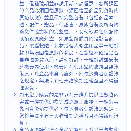
益。但猶豫期並非試用期，請留意，您所退回
的商品必須回復原狀（須回復至商品到貨時的
原始狀態）並且保持完整包裝（包括商品本
體、配件、贈品、保證書、原廠包裝及所有附
隨文件或資料的完整性），切勿缺漏任何配件
或損毀原廠外盒。如果您所購買的是影音商
品、電腦軟體、耗材或個人衛生用品等一經拆
封即無法回復原狀的商品，在您還不確定是否
要辦理退貨以前，請勿拆封，一經拆封並安裝
於機器內使用，機器即有使用過的痕跡且無法
復原，除產品本身瑕疵外，則依消費者保護法
之規定，無法享有七天猶豫期之權益且不得辦
理退貨。
如果您所購買的是非以有形媒介提供之數位內
容或一經提供即為完成之線上服務，一經您事
先同意後始提供者，依消費者保護法之規定，
您將無法享有七天猶豫期之權益且不得辦理退
貨。
商品退換請保持原商品完整性，並妥善包裝使