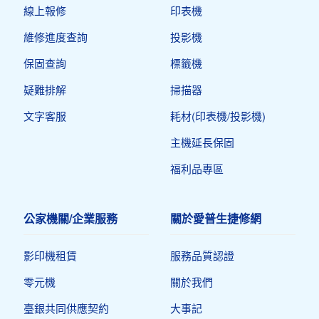
線上報修
印表機​
維修進度查詢
投影機
保固查詢
標籤機
疑難排解
掃描器
文字客服
耗材(印表機/投影機)
主機延長保固
福利品專區
公家機關/企業服務
關於愛普生捷修網
影印機租賃
服務品質認證
零元機
關於我們
臺銀共同供應契約
大事記