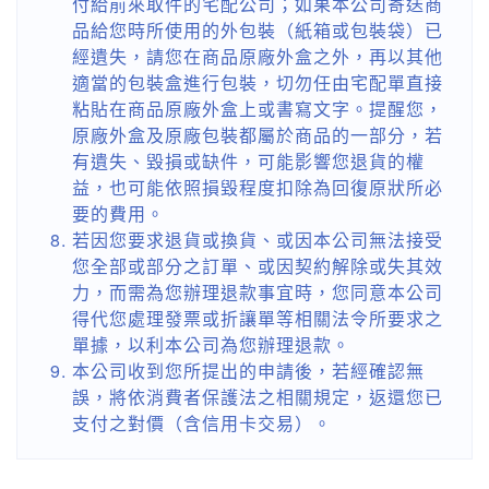
付給前來取件的宅配公司；如果本公司寄送商
品給您時所使用的外包裝（紙箱或包裝袋）已
經遺失，請您在商品原廠外盒之外，再以其他
適當的包裝盒進行包裝，切勿任由宅配單直接
粘貼在商品原廠外盒上或書寫文字。提醒您，
原廠外盒及原廠包裝都屬於商品的一部分，若
有遺失、毀損或缺件，可能影響您退貨的權
益，也可能依照損毀程度扣除為回復原狀所必
要的費用。
若因您要求退貨或換貨、或因本公司無法接受
您全部或部分之訂單、或因契約解除或失其效
力，而需為您辦理退款事宜時，您同意本公司
得代您處理發票或折讓單等相關法令所要求之
單據，以利本公司為您辦理退款。
本公司收到您所提出的申請後，若經確認無
誤，將依消費者保護法之相關規定，返還您已
支付之對價（含信用卡交易）。