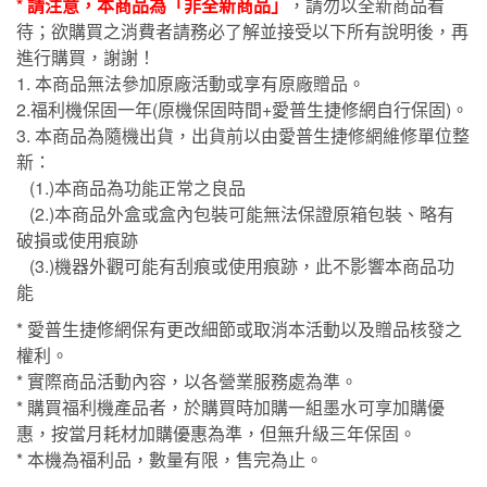
* 請注意，本商品為「非全新商品」
，請勿以全新商品看
待；欲購買之消費者請務必了解並接受以下所有說明後，再
進行購買，謝謝！
1. 本商品無法參加原廠活動或享有原廠贈品。
2.福利機保固一年(原機保固時間+愛普生捷修網自行保固)。
3. 本商品為隨機出貨，出貨前以由愛普生捷修網維修單位整
新：
(1.)本商品為功能正常之良品
(2.)本商品外盒或盒內包裝可能無法保證原箱包裝、略有
破損或使用痕跡
(3.)機器外觀可能有刮痕或使用痕跡，此不影響本商品功
能
* 愛普生捷修網保有更改細節或取消本活動以及贈品核發之
權利。
* 實際商品活動內容，以各營業服務處為準。
* 購買福利機產品者，於購買時加購一組墨水可享加購優
惠，按當月耗材加購優惠為準，但無升級三年保固。
* 本機為福利品，數量有限，售完為止。