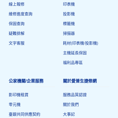
線上報修
印表機​
維修進度查詢
投影機
保固查詢
標籤機
疑難排解
掃描器
文字客服
耗材(印表機/投影機)
主機延長保固
福利品專區
公家機關/企業服務
關於愛普生捷修網
影印機租賃
服務品質認證
零元機
關於我們
臺銀共同供應契約
大事記