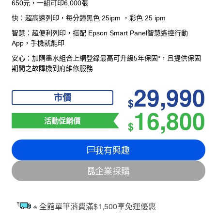
650元，一組可印6,000張
快：超高速列印，每分鐘黑色 25ipm ，彩色 25 ipm
智慧：超便利列印，搭配 Epson Smart Panel智慧遙控行動
App，手機就能印
安心：
加購墨水組合上網登錄最高可升級5年保固*，且提供保固
期間之故障機到府維修服務
29,990
市價
$
16,800
活動促銷價
$
我有興趣
企業採購
※ 全館單筆消費滿$1,500享免運優惠