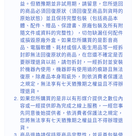
益。但猶豫期並非試用期，請留意，您所退回
的商品必須回復原狀（須回復至商品到貨時的
原始狀態）並且保持完整包裝（包括商品本
體、配件、贈品、保證書、原廠包裝及所有附
隨文件或資料的完整性），切勿缺漏任何配件
或損毀原廠外盒。如果您所購買的是影音商
品、電腦軟體、耗材或個人衛生用品等一經拆
封即無法回復原狀的商品，在您還不確定是否
要辦理退貨以前，請勿拆封，一經拆封並安裝
於機器內使用，機器即有使用過的痕跡且無法
復原，除產品本身瑕疵外，則依消費者保護法
之規定，無法享有七天猶豫期之權益且不得辦
理退貨。
如果您所購買的是非以有形媒介提供之數位內
容或一經提供即為完成之線上服務，一經您事
先同意後始提供者，依消費者保護法之規定，
您將無法享有七天猶豫期之權益且不得辦理退
貨。
商品退換請保持原商品完整性，並妥善包裝使