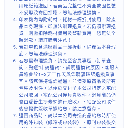
用原紙箱送回，若商品完整性不齊全或因包裝
不妥導致寄回損壞，恕無法辦理退換。
印表機內均附耗材，耗材一經拆封使用，除產
品本身瑕疵，恕無法辦理退貨。若仍須辦理退
貨，則需扣除耗材費用及整新費用，恐無法全
額退款，請訂購者注意！
若訂單包含滿額贈品一經拆封，除產品本身瑕
疵，恕無法辦理退貨。
若您需辦理退貨，請先至會員專區→訂單查
詢，點選”申請退貨”，說明退換貨原因，客服人
員將會於1~3天工作天與您聯繫確認退換貨事
宜。請您保持電話暢通，並備妥原商品及所有
包裝及附件，以便於交付予本公司指定之宅配
公司取回（宅配公司僅負責收件，退貨商品仍
會由愛普生捷修網進行驗收），宅配公司取件
後會提供簽收單據給您，請注意留存。
退回商品時，請以本公司寄送商品給您時所使
用的外包裝（紙箱或包裝袋），原封包裝後交