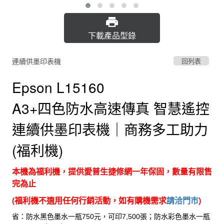
下載產品型錄
連續供墨印表機
回列表
Epson L15160
A3+四色防水高速傳真 智慧遙控
連續供墨印表機｜商務多工助力
(福利機)
本機為福利機，提供
愛普生捷修網
一年保固，數量有限售
完為止
(福利機不適用任何行銷活動，如有購機需求
請洽門市
)
省：
防水黑色墨水一瓶750元，可印7,500張；防水彩色墨水一瓶