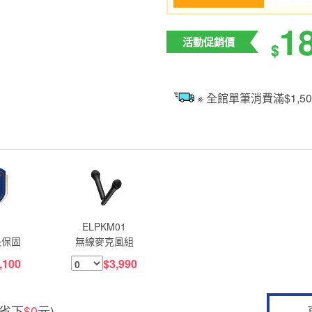
1
活動促銷價
$
※ 全館單筆消費滿$1,
1
ELPKM01
長保固
無線麥克風組
,100
$3,990
(省下
$0
元)