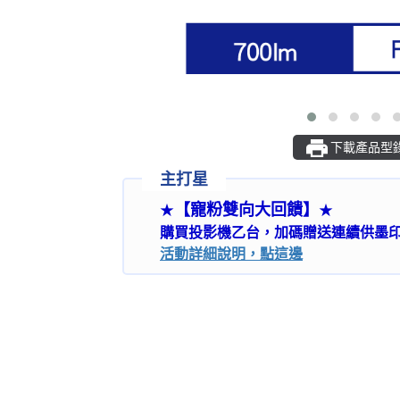
下載產品型
主打星
【寵粉雙向大回饋】
★
★
購買投影機乙台，加碼贈送連續供墨印表
活動詳細說明，點這邊