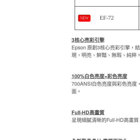
EF-72
NEW
3核心亮彩引擎
Epson 原創3核心亮彩引擎
現，明亮、鮮豔、無瑕、純粹
100%白色亮度=彩色亮度
700ANSI白色亮度與彩色亮
面。
Full-HD高畫質
呈現細膩清晰的Full-HD高畫