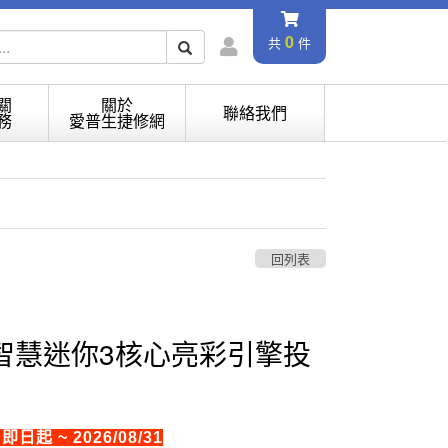
0
共
件
關
關於
聯絡我們
務
愛普生捷修網
回列表
智慧迷你3核心亮彩引擎投
日起 ~ 2026/08/31