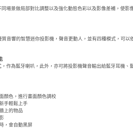
不同場景做局部對比調整以及強化動態色彩以及影像差補，使影
Bose 優質音響的智慧迷你投影機，聲音更動人，並有四種模式，可
能
式，作為藍牙喇叭，此外，亦可將投影機聲音輸出給藍牙耳機、
面顏色，進行畫面顏色調校
新手輕鬆上手
牆上的物品
影
時，會自動黑屏