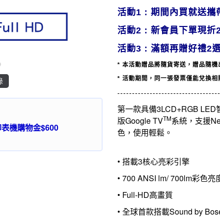
活動1 : 期間內買就送
攜
活動2 :
新會員下單現折2
活動3 : 滿額再贈好禮2選
* 本活動贈品將隨貨寄送，
贈品
隨機
* 活動期間，同一張發票僅能兌換
錄
----------------------------------
第一款具備3LCD+RGB LE
TM
版Google TV
系統，支援Net
機購物金$600
色，使用輕鬆。
• 搭載3核心亮彩引擎
• 700 ANSI lm/ 700lm彩色亮
• Full-HD高畫質
• 全球首款搭載Sound by B