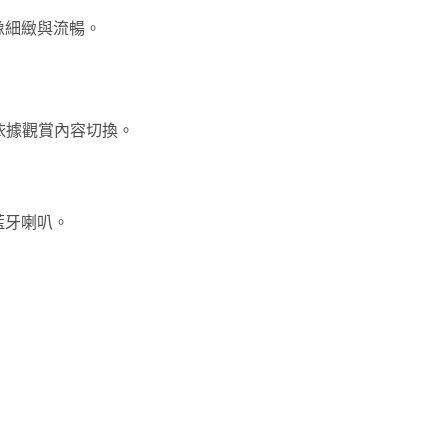
像細緻與流暢。
以依據觀賞內容切換。
藍牙喇叭。