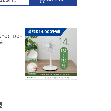
YO】 DCF-
扇
表