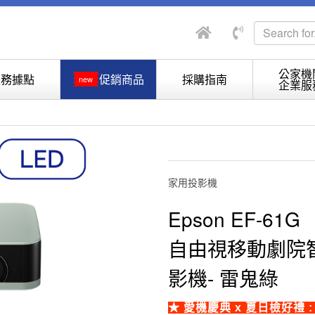
公家機
服務據點
促銷商品
採購指南
new
企業服
家用投影機
Epson EF-61G
自由視移動劇院
影機- 雷鬼綠
★ 愛機慶典 x 夏日檢好禮 : 即