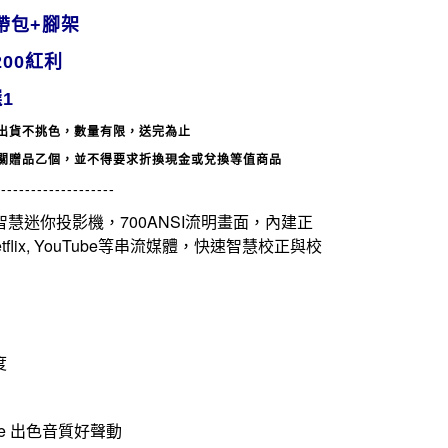
帶包+腳架
00紅利
1
出貨不挑色，數量有限，送完為止
相關贈品乙個，並不得要求折換現金或兌換等值商品
--------------------
D智慧迷你投影機，700ANSI流明畫面，內建正
flix, YouTube等串流媒體，快速智慧校正與校
度
ose 出色音質好聲動