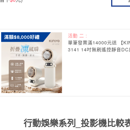
活動 二 :
單筆發票滿14000元送 【KIN
3141 14吋無刷遙控靜音DC
行動娛樂系列_投影機比較