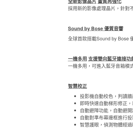
全新影像晶片
畫質再強化
採用新的影像處理晶片，針對
Sound by Bose 優質音響
全球首款搭載Sound by 
一機多用
支援雙向藍牙連接功
一機多用，可進入藍牙音箱模
智慧校正
投影機自動校色，判讀牆
即時快速自動梯形修正，
自動避障功能，自動避開
自動對準布幕邊框進行投
智慧護眼，偵測物體經過