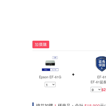
加價購
Epson EF-61G
EF-6
EF-61延
$2
總共加購
1
樣商品，合計
$18,900
元