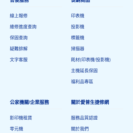
線上報修
印表機​
維修進度查詢
投影機
保固查詢
標籤機
疑難排解
掃描器
文字客服
耗材(印表機/投影機)
主機延長保固
福利品專區
公家機關/企業服務
關於愛普生捷修網
影印機租賃
服務品質認證
零元機
關於我們