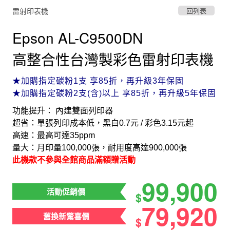
雷射印表機
回列表
Epson AL-C9500DN
高整合性台灣製彩色雷射印表機
★加購指定碳粉1支 享85折，再升級3年保固
★加購指定碳粉2支(含)以上 享85折，再升級5年保固
功能提升： 內建雙面列印器
超省：單張列印成本低，黑白0.7元 / 彩色3.15元起
高速：最高可達35ppm
量大：月印量100,000張，耐用度高達900,000張
此機款不參與全館商品滿額贈活動
99,900
活動促銷價
$
79,920
舊換新驚喜價
$