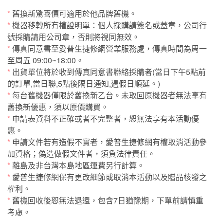
*
舊換新驚喜價可適用於他品牌舊機。
*
機器移轉所有權證明單：個人採購請簽名或蓋章，公司行
號採購請用公司章，否則將視同無效。
*
傳真同意書至愛普生捷修網營業服務處，傳真時間為周一
至周五 09:00~18:00。
*
出貨單位將於收到傳真同意書聯絡採購者(當日下午5點前
的訂單,當日聯,5點後隔日通知,遇假日順延。)
*
每台舊機器僅限於舊換新乙台。未取回原機器者無法享有
舊換新優惠，須以原價購買。
*
申請表資料不正確或者不完整者，恕無法享有本活動優
惠。
*
申請文件若有造假不實者，愛普生捷修網有權取消活動參
加資格；偽造做假文件者，須負法律責任。
*
離島及非台灣本島地區運費另行計算。
*
愛普生捷修網保有更改細節或取消本活動以及贈品核發之
權利。
*
舊機回收後恕無法退還，包含7日猶豫期，下單前請慎重
考慮。