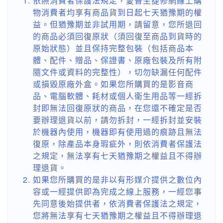
依照消費者保護法規定，愛普生捷修網線上購
物消費者均享有商品貨到日起七天猶豫期的權
益。但猶豫期並非試用期，請留意，您所退回
的商品必須回復原狀（須回復至商品到貨時的
原始狀態）並且保持完整包裝（包括商品本
體、配件、贈品、保證書、原廠包裝及所有附
隨文件或資料的完整性），切勿缺漏任何配件
或損毀原廠外盒。如果您所購買的是影音商
品、電腦軟體、耗材或個人衛生用品等一經拆
封即無法回復原狀的商品，在您還不確定是否
要辦理退貨以前，請勿拆封，一經拆封並安裝
於機器內使用，機器即有使用過的痕跡且無法
復原，除產品本身瑕疵外，則依消費者保護法
之規定，無法享有七天猶豫期之權益且不得辦
理退貨。
如果您所購買的是非以有形媒介提供之數位內
容或一經提供即為完成之線上服務，一經您事
先同意後始提供者，依消費者保護法之規定，
您將無法享有七天猶豫期之權益且不得辦理退