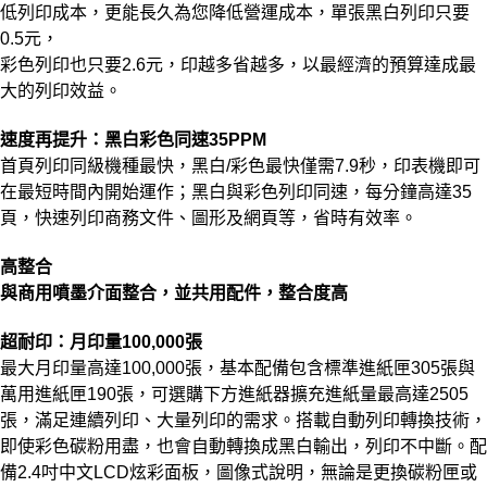
低列印成本，更能長久為您降低營運成本，單張黑白列印只要
0.5元，
彩色列印也只要2.6元，印越多省越多，以最經濟的預算達成最
大的列印效益。
速度再提升：黑白彩色同速35PPM
首頁列印同級機種最快，黑白/彩色最快僅需7.9秒，印表機即可
在最短時間內開始運作；黑白與彩色列印同速，每分鐘高達35
頁，快速列印商務文件、圖形及網頁等，省時有效率。
高整合
與商用噴墨介面整合，並共用配件，整合度高
超耐印：月印量100,000張
最大月印量高達100,000張，基本配備包含標準進紙匣305張與
萬用進紙匣190張，可選購下方進紙器擴充進紙量最高達2505
張，滿足連續列印、大量列印的需求。搭載自動列印轉換技術，
即使彩色碳粉用盡，也會自動轉換成黑白輸出，列印不中斷。配
備2.4吋中文LCD炫彩面板，圖像式說明，無論是更
換碳粉匣或