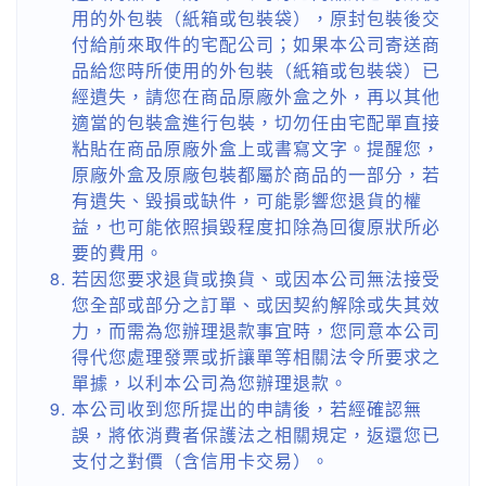
用的外包裝（紙箱或包裝袋），原封包裝後交
付給前來取件的宅配公司；如果本公司寄送商
品給您時所使用的外包裝（紙箱或包裝袋）已
經遺失，請您在商品原廠外盒之外，再以其他
適當的包裝盒進行包裝，切勿任由宅配單直接
粘貼在商品原廠外盒上或書寫文字。提醒您，
原廠外盒及原廠包裝都屬於商品的一部分，若
有遺失、毀損或缺件，可能影響您退貨的權
益，也可能依照損毀程度扣除為回復原狀所必
要的費用。
若因您要求退貨或換貨、或因本公司無法接受
您全部或部分之訂單、或因契約解除或失其效
力，而需為您辦理退款事宜時，您同意本公司
得代您處理發票或折讓單等相關法令所要求之
單據，以利本公司為您辦理退款。
本公司收到您所提出的申請後，若經確認無
誤，將依消費者保護法之相關規定，返還您已
支付之對價（含信用卡交易）。