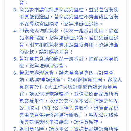
貨。
商品退換請保持原商品完整性，並妥善包裝使
用原紙箱送回，若商品完整性不齊全或因包裝
不妥導致寄回損壞，恕無法辦理退換。
印表機內均附耗材，耗材一經拆封使用，除產
品本身瑕疵，恕無法辦理退貨。若仍須辦理退
貨，則需扣除耗材費用及整新費用，恐無法全
額退款，請訂購者注意！
若訂單包含滿額贈品一經拆封，除產品本身瑕
疵，恕無法辦理退貨。
若您需辦理退貨，請先至會員專區→訂單查
詢，點選”申請退貨”，說明退換貨原因，客服人
員將會於1~3天工作天與您聯繫確認退換貨事
宜。請您保持電話暢通，並備妥原商品及所有
包裝及附件，以便於交付予本公司指定之宅配
公司取回（宅配公司僅負責收件，退貨商品仍
會由愛普生捷修網進行驗收），宅配公司取件
後會提供簽收單據給您，請注意留存。
退回商品時，請以本公司寄送商品給您時所使