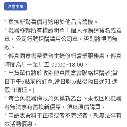
注意事項
*
舊換新驚喜價可適用於他品牌舊機。
*
機器移轉所有權證明單：個人採購請簽名或蓋
章，公司行號採購請用公司章，否則將視同無
效。
*
傳真同意書至愛普生捷修網營業服務處，傳真
時間為周一至周五 09:00~18:00。
*
出貨單位將於收到傳真同意書聯絡採購者(當
日下午5點前的訂單,當日聯,5點後隔日通知,遇
假日順延。)
*
每台舊機器僅限於舊換新乙台。未取回原機器
者無法享有舊換新優惠，須以原價購買。
*
申請表資料不正確或者不完整者，恕無法享有
本活動優惠。