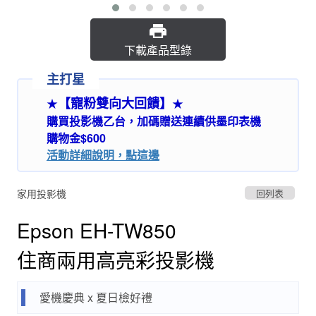
下載產品型錄
主打星
【寵粉雙向大回饋】
★
★
購買投影機乙台，加碼贈送連續供墨印表機
購物金$600
活動詳細說明，點這邊
家用投影機
回列表
Epson EH-TW850
住商兩用高亮彩投影機
愛機慶典 x 夏日檢好禮