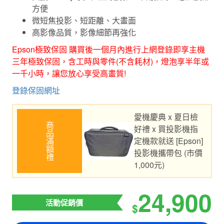
方便
微短焦投影、短距離、大畫面
高影像品質，影像細節再強化
Epson極致保固 購買後一個月內進行上網登錄即享主機
三年極致保固，含工時與零件(不含耗材)，燈泡享半年或
一千小時，讓您放心享受高畫質!
登錄保固網址
愛機慶典 x 夏日檢
商品滿額禮
好禮 x 買投影機指
定機款就送 [Epson]
投影機攜帶包 (市價
1,000元)
24,900
活動促銷價
$