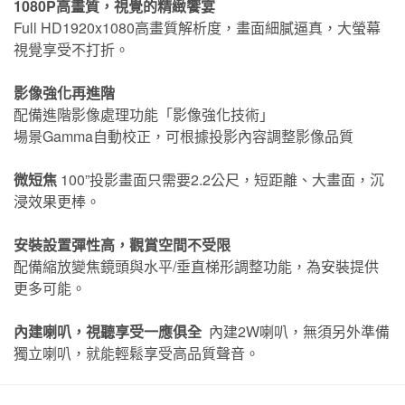
1080P高畫質，視覺的精緻饗宴
Full HD1920x1080高畫質解析度，畫面細膩逼真，大螢幕
視覺享受不打折。
影像強化再進階
配備進階影像處理功能「影像強化技術」
場景Gamma自動校正，可根據投影內容調整影像品質
微短焦
100”投影畫面只需要2.2公尺，短距離、大畫面，沉
浸效果更棒。
安裝設置彈性高，觀賞空間不受限
配備縮放變焦鏡頭與水平/垂直梯形調整功能，為安裝提供
更多可能。
內建喇叭，視聽享受一應俱全
內建2W喇叭，無須另外準備
獨立喇叭，就能輕鬆享受高品質聲音。