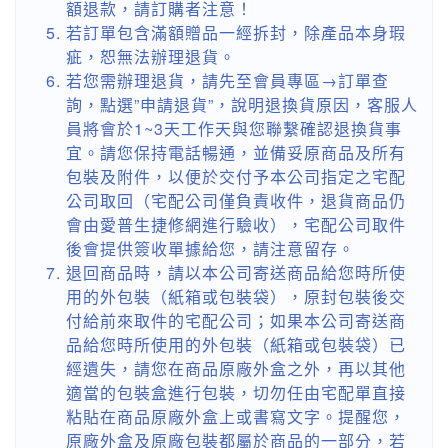
額退款，請訂購者注意！
若訂單包含滿額贈品一經拆封，除產品本身瑕
疵，恕無法辦理退貨。
若您需辦理退貨，請先至會員專區→訂單查
詢，點選”申請退貨”，說明退換貨原因，客服人
員將會於1~3天工作天與您聯繫確認退換貨事
宜。請您保持電話暢通，並備妥原商品及所有
包裝及附件，以便於交付予本公司指定之宅配
公司取回（宅配公司僅負責收件，退貨商品仍
會由愛普生捷修網進行驗收），宅配公司取件
後會提供簽收單據給您，請注意留存。
退回商品時，請以本公司寄送商品給您時所使
用的外包裝（紙箱或包裝袋），原封包裝後交
付給前來取件的宅配公司；如果本公司寄送商
品給您時所使用的外包裝（紙箱或包裝袋）已
經遺失，請您在商品原廠外盒之外，再以其他
適當的包裝盒進行包裝，切勿任由宅配單直接
粘貼在商品原廠外盒上或書寫文字。提醒您，
原廠外盒及原廠包裝都屬於商品的一部分，若