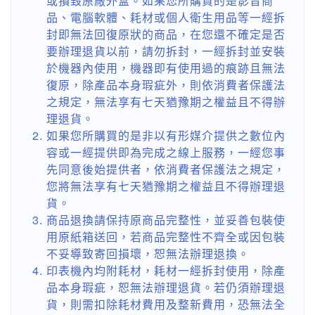
或損毀原廠外盒。如果您所購買的是影音商
品、電腦軟體、耗材或個人衛生用品等一經拆
封即無法回復原狀的商品，在您還不確定是否
要辦理退貨以前，請勿拆封，一經拆封並安裝
於機器內使用，機器即有使用過的痕跡且無法
復原，除產品本身瑕疵外，則依消費者保護法
之規定，無法享有七天猶豫期之權益且不得辦
理退貨。
如果您所購買的是非以有形媒介提供之數位內
容或一經提供即為完成之線上服務，一經您事
先同意後始提供者，依消費者保護法之規定，
您將無法享有七天猶豫期之權益且不得辦理退
貨。
商品退換請保持原商品完整性，並妥善包裝使
用原紙箱送回，若商品完整性不齊全或因包裝
不妥導致寄回損壞，恕無法辦理退換。
印表機內均附耗材，耗材一經拆封使用，除產
品本身瑕疵，恕無法辦理退貨。若仍須辦理退
貨，則需扣除耗材費用及整新費用，恐無法全