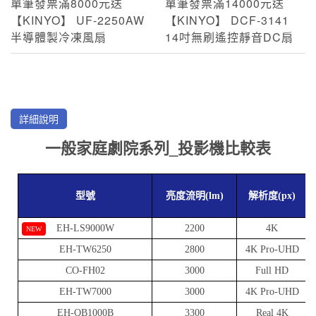
單筆發票滿8000元送
單筆發票滿14000元送
【KINYO】 UF-2250AW
【KINYO】 DCF-3141
半導體製冷凍風扇
14吋無刷遙控靜音DC扇
詳細說明
一般家庭劇院系列_投影機比較表
型號
亮度流明(lm)
解析度(px)
EH-LS9000W
2200
4K
NEW
EH-TW6250
2800
4K Pro-UHD
CO-FH02
3000
Full HD
EH-TW7000
3000
4K Pro-UHD
EH-QB1000B
3300
Real 4K