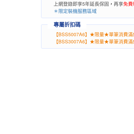
上網登錄即享5年延長保固
，
再享
免費
＊限定裝機服務區域
專屬折扣碼
【BSS5007A6】★限量★單筆消費滿$1
【BSS3007A6】★限量★單筆消費滿$7