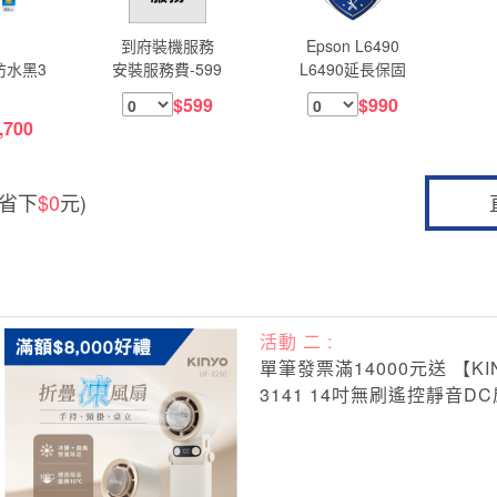
G
到府裝機服務
Epson L6490
防水黑3
安裝服務費-599
L6490延長保固
$599
$990
,700
(省下
$0
元)
活動 二 :
單筆發票滿14000元送 【KIN
3141 14吋無刷遙控靜音DC