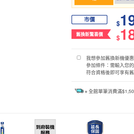
1
市價
$
1
舊換新驚喜價
$
我想參加舊換新機優惠
參加條件：需輸入您的
符合資格後即可享有舊
※ 全館單筆消費滿$1,