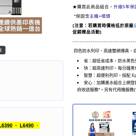
★
購買此商品組合，
升級
5年
保
*
保固含
主機+噴頭
(注意：若購買時價格低於原廠
促銷贈品活動)
----------------------------------
錄
四色防水列印、高速雙網傳真、
省：超低省成本，防水黑色列印
快：超高速列印，每分鐘黑色 17
智慧：超便利列印，搭配 Epso
安心：
加購墨水組合上網登
府收送服務*。另有代用機服務(
L6390
、
L6490
、