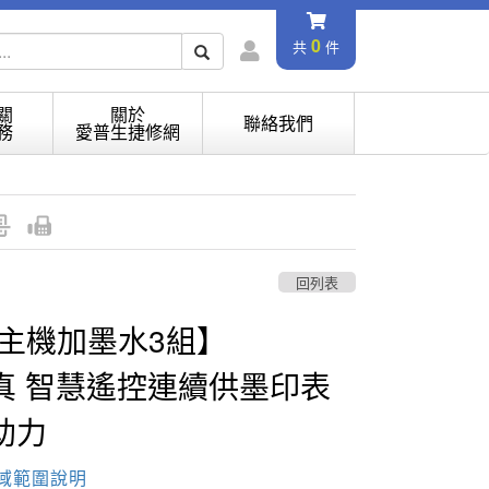
0
共
件
關
關於
聯絡我們
務
愛普生捷修網
回列表
0 【主機加墨水3組】
真 智慧遙控連續供墨印表
助力
域範圍說明