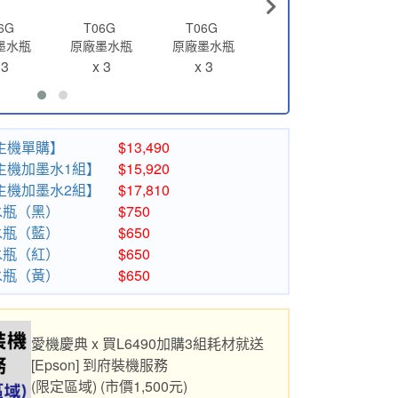
6G
T06G
T06G
T06G
墨水瓶
原廠墨水瓶
原廠墨水瓶
原廠墨水瓶
50 (防水
T06G250 (藍色)
T06G350 (紅色)
T06G450 (黃色)
 3
x 3
x 3
x 3
色)
【主機單購】
$13,490
 【主機加墨水1組】
$15,920
 【主機加墨水2組】
$17,810
墨水瓶（黑）
$750
墨水瓶（藍）
$650
墨水瓶（紅）
$650
墨水瓶（黃）
$650
愛機慶典 x 買L6490加購3組耗材就送
[Epson] 到府裝機服務
(限定區域) (市價1,500元)