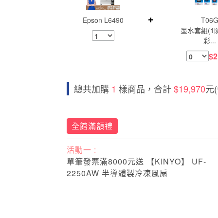
Epson L6490
T06
墨水套組(1
彩...
$2
總共加購
1
樣商品，合計
$19,970
元
全館滿額禮
活動一 :
單筆發票滿8000元送 【KINYO】 UF-
2250AW 半導體製冷凍風扇