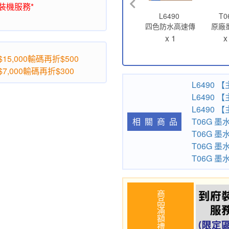
裝機服務*
L6490
T0
四色防水高速傳
原廠
真 智慧遙控連續
T06G1
x 1
x
供墨印表機｜商
黑
務多工神助力
5,000輸碼再折$500
,000輸碼再折$300
L6490 
L6490
L6490
T06G 
相關商品
T06G 
T06G 
T06G 
商品滿額禮