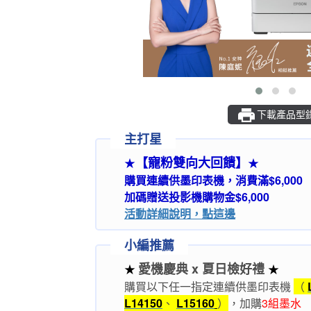
下載產品型
主打星
【寵粉雙向大回饋】
★
★
購買連續供墨印表機，消費滿$6,000
加碼贈送投影機購物金$6,000
活動詳細說明，點這邊
小編推薦
愛機慶典 x 夏日檢好禮
★
★
購買以下任一指定連續供墨印表機
（
L14150
、
L15160
）
，
加購
3組墨水