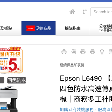
公家機
服務據點
促銷商品
採購指南
new
企業服
連續供墨印表機
Epson L649
四色防水高速傳
機｜商務多工神
加購到府裝機服務，服務區