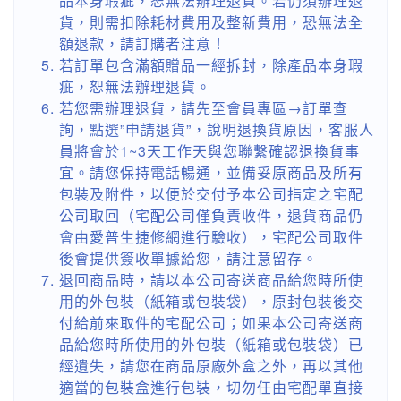
品本身瑕疵，恕無法辦理退貨。若仍須辦理退
貨，則需扣除耗材費用及整新費用，恐無法全
額退款，請訂購者注意！
若訂單包含滿額贈品一經拆封，除產品本身瑕
疵，恕無法辦理退貨。
若您需辦理退貨，請先至會員專區→訂單查
詢，點選”申請退貨”，說明退換貨原因，客服人
員將會於1~3天工作天與您聯繫確認退換貨事
宜。請您保持電話暢通，並備妥原商品及所有
包裝及附件，以便於交付予本公司指定之宅配
公司取回（宅配公司僅負責收件，退貨商品仍
會由愛普生捷修網進行驗收），宅配公司取件
後會提供簽收單據給您，請注意留存。
退回商品時，請以本公司寄送商品給您時所使
用的外包裝（紙箱或包裝袋），原封包裝後交
付給前來取件的宅配公司；如果本公司寄送商
品給您時所使用的外包裝（紙箱或包裝袋）已
經遺失，請您在商品原廠外盒之外，再以其他
適當的包裝盒進行包裝，切勿任由宅配單直接