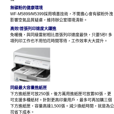
無碳粉的健康環境
WF-M5899/M5399採用噴墨技術，不需擔心會有碳粉外洩
影響空氣品質疑慮，維持辦公室環境清新。
高效!首張列印速度大躍進
免暖機，與同級雷射相比首張列印速度最快，只要5秒! 多
項列印工作也不用怕花時間等待，工作效率大大提升。
同級最大容量進紙匣
下方進紙匣可放250張，後方萬用進紙匣可放置80張，更
可支援多種紙材。針對更高印量用戶，最多可再加購三個
下方進紙匣，容量高達1,500張。減少換紙時間，就是為公
司省下成本。