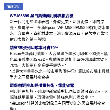
詳細說明
WF-M5899 黑白高速商用傳真複合機
新一代商用噴墨印表機，外型更美、速度更快、印的漂
亮、省電第一。全新Epson WF-M5899/M5399採用防水墨
水，容量高，省耗材成本、減少資源浪費，是替換老舊雷
射印表機的第一首選!
精省!單張列印成本可省70%
Epson全新商用噴墨，大容量黑色墨水可印40,000張。黑
色單張成本0.35元起。與他牌雷射相比單張列印成本省下
70%，大幅提升企業競爭優勢。*
*以最大容量墨水之一般市場售價進行計算比較市場上具競
爭力之同級雷射複合機
環保!採用免加熱噴墨技術，節能省電
列印無需加熱，列印中耗電值對比同級雷射可省92%，大
幅降低用電量，環保省電打造綠色列印辦公室。*
*由Epson計算與比較對象具有同等功能的黑白雷射複合
機。