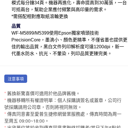
模式每分鐘34頁。機器再進化，壽命提高到30萬張，一台
可抵兩台，幫助企業應付頻繁與高印量的需求。
*需搭配相對應取紙滾輪更換
品質
WF-M5899/M5399使用Epson獨家噴頭技術
PrecisionCore，墨滴小、顏色更精準，不僅省墨也提供更
佳的輸出品質，黑白文件列印解析度可達1200dpi，新一
代墨水防水、抗光、不暈染，列印品質更臻完美。
注意事項
*
舊換新驚喜價可適用於他品牌舊機。
*
機器移轉所有權證明單：個人採購請簽名或蓋章，公司行
號採購請用公司章，否則將視同無效。
*
傳真同意書至愛普生捷修網營業服務處，傳真時間為周一
至周五 09:00~18:00。
*
出貨單位將於收到傳真同意書聯絡採購者(當日下午5點前