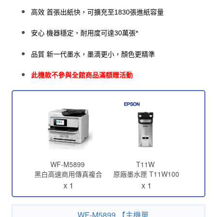
高效 首張出紙快，可擴充至1830張進紙容量
安心 機器穩定，耐用度可達30萬張*
品質 新一代墨水，墨滴更小，顏色更精準
此機款不參與全館商品滿額贈活動
WF-M5899
T11W
黑白高速商用傳真複合
原廠墨水匣 T11W100
機
(黑)
x 1
x 1
WF-M5899 【主機單