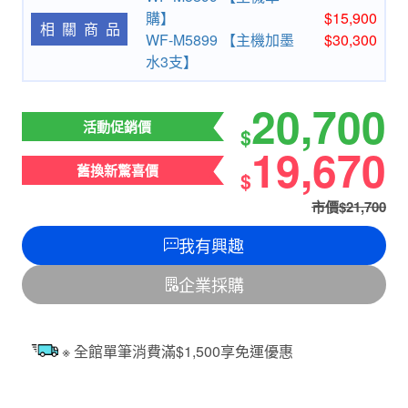
購】
$15,900
相關商品
WF-M5899 【主機加墨
$30,300
水3支】
20,700
活動促銷價
$
19,670
舊換新驚喜價
$
市價$21,700
我有興趣
企業採購
※ 全館單筆消費滿$1,500享免運優惠