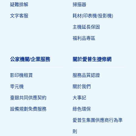
疑難排解
掃描器
文字客服
耗材(印表機/投影機)
主機延長保固
福利品專區
公家機關/企業服務
關於愛普生捷修網
影印機租賃
服務品質認證
零元機
關於我們
臺銀共同供應契約
大事記
設備規劃免費服務
綠色環保
愛普生集團供應商行為準
則