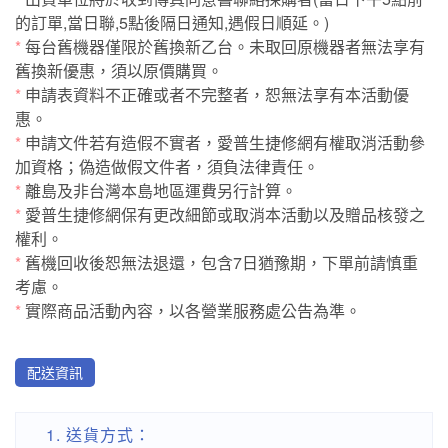
的訂單,當日聯,5點後隔日通知,遇假日順延。)
*
每台舊機器僅限於舊換新乙台。未取回原機器者無法享有
舊換新優惠，須以原價購買。
*
申請表資料不正確或者不完整者，恕無法享有本活動優
惠。
*
申請文件若有造假不實者，愛普生捷修網有權取消活動參
加資格；偽造做假文件者，須負法律責任。
*
離島及非台灣本島地區運費另行計算。
*
愛普生捷修網保有更改細節或取消本活動以及贈品核發之
權利。
*
舊機回收後恕無法退還，包含7日猶豫期，下單前請慎重
考慮。
*
實際商品活動內容，以各營業服務處公告為準。
配送資訊
送貨方式：