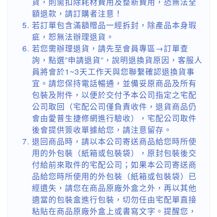
貨，則需扣除耗材費用及整新費用，恐無法全
額退款，請訂購者注意！
若訂單包含滿額贈品一經拆封，除產品本身瑕
疵，恕無法辦理退貨。
若您需辦理退貨，請先至會員專區→訂單查
詢，點選”申請退貨”，說明退換貨原因，客服人
員將會於1~3天工作天與您聯繫確認退換貨事
宜。請您保持電話暢通，並備妥原商品及所有
包裝及附件，以便於交付予本公司指定之宅配
公司取回（宅配公司僅負責收件，退貨商品仍
會由愛普生捷修網進行驗收），宅配公司取件
後會提供簽收單據給您，請注意留存。
退回商品時，請以本公司寄送商品給您時所使
用的外包裝（紙箱或包裝袋），原封包裝後交
付給前來取件的宅配公司；如果本公司寄送商
品給您時所使用的外包裝（紙箱或包裝袋）已
經遺失，請您在商品原廠外盒之外，再以其他
適當的包裝盒進行包裝，切勿任由宅配單直接
粘貼在商品原廠外盒上或書寫文字。提醒您，