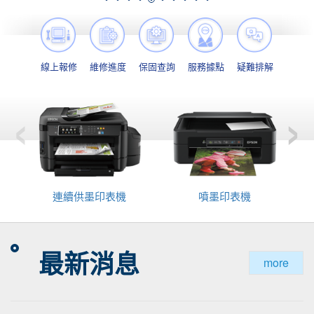
線上報修
維修進度
保固查詢
服務據點
疑難排解
‹
›
連續供墨印表機
噴墨印表機
最新消息
more