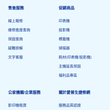
售後服務
促銷商品
線上報修
印表機​
維修進度查詢
投影機
保固查詢
標籤機
疑難排解
掃描器
文字客服
耗材(印表機/投影機)
主機延長保固
福利品專區
公家機關/企業服務
關於愛普生捷修網
影印機租賃
服務品質認證